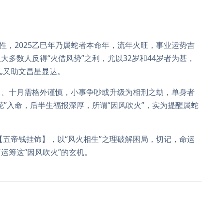
性，2025乙巳年乃属蛇者本命年，流年火旺，事业运势吉
多数人反得“火借风势”之利，尤以32岁和44岁者为甚，
,又助文昌星显达。
月、十月需格外谨慎，小事争吵或升级为相刑之劫，单身者
花”入命，后半生福报深厚，所谓“因风吹火”，实为提醒属蛇
【五帝钱挂饰】，以“风火相生”之理破解困局，切记，命运
运筹这“因风吹火”的玄机。