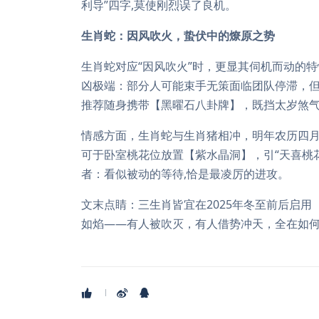
利导”四字,莫使刚烈误了良机。
生肖蛇：因风吹火，蛰伏中的燎原之势
生肖蛇对应“因风吹火”时，更显其伺机而动的特
凶极端：部分人可能束手无策面临团队停滞，但大
推荐随身携带【黑曜石八卦牌】，既挡太岁煞气
情感方面，生肖蛇与生肖猪相冲，明年农历四
可于卧室桃花位放置【紫水晶洞】，引“天喜桃
者：看似被动的等待,恰是最凌厉的进攻。
文末点睛：三生肖皆宜在2025年冬至前后启用
如焰——有人被吹灭，有人借势冲天，全在如何