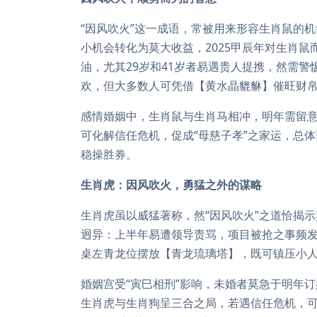
“因风吹火”这一成语，常被用来形容生肖鼠的
小机会转化为莫大收益，2025甲辰年对生肖
油，尤其29岁和41岁者易遇贵人提携，然需警
欢，但大多数人可凭借【黄水晶貔貅】催旺财帛
感情婚姻中，生肖鼠与生肖马相冲，明年需留
可化解信任危机，促成“母慈子孝”之家运，总
稳操胜券。
生肖虎：因风吹火，勇猛之外的谋略
生肖虎虽以威猛著称，然“因风吹火”之道恰揭示
迥异：上半年易遭领导责骂，项目被抢之事频发
桌左青龙位摆放【青龙琉璃塔】，既可镇压小人
婚姻宫受“寅巳相刑”影响，未婚者莫急于明年
生肖虎与生肖狗呈三合之局，若遇信任危机，可