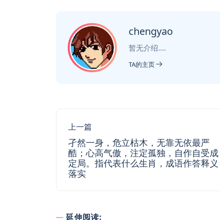
chengyao
暂无介绍....
TA的主页
上一篇
孑然一身，危立枯木，无靠无依最严
酷；心高气傲，注定孤独，自作自受成
定局。指代表什么生肖，成语作答释义
落实
延伸阅读: