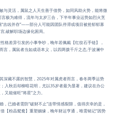
机敏与灵活，属鼠之人天生善于借势，如同风助火势，能将微
鼠而言极为难得，流年与太岁三合，下半年事业运势如烈火烹
惕“吉凶并存”——部分人可能因团队停滞或项目被抢郁郁寡
宫,破解职场边缘化困局。
意性格差异引发的小事争吵，晚年若佩戴【红纹石手链】，
体而言，属鼠者当如成语本义，以四两拨千斤之态,于波澜中
其深藏不露的智慧，2025年对属虎者而言，春冬两季运势
；入秋后却柳暗花明，尤以35岁者最为显著，建议在办公
，又能催旺“将星”之力。
订婚，已婚者需防“破财不止”连带情感裂隙，值得庆幸的是，
借【粉晶鸳鸯】重塑姻缘，晚年财运亨通，唯需铭记“因势