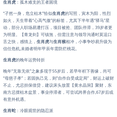
生肖虎
：孤木难支的王者困境
“孑然一身，危立枯木”恰似
生肖虎
的写照，寅木为阳，性烈
如火，天生带着“心高气傲”的标签，尤其下半年遇“驿马”星
动，部分人职场易遭打压，项目被抢、团队停滞，39岁者更
为明显。【青龙剑】可镇煞，但需注意与领导沟通时莫逞口
舌之快，感情上，
生肖虎
与
生肖猴
相冲，小事争吵易升级为
信任危机,未婚者明年甲辰年需防烂桃花。
生肖虎
的晚年运势转折
晚年“无靠无依”之象多现于55岁后，若早年积下善缘，尚可
“母慈子孝”；若固执己见，则“自作自受成定局”，财运上破财
不止，尤忌担保借贷，建议床头放置【黄水晶洞】聚财，东
南方忌摆枯木盆景，事业停滞者，可尝试跨界合作,67岁后或
有意外机遇。
生肖蛇
：冷眼观世的隐忍派