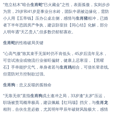
“危立枯木”暗合
生肖蛇
“巳火藏金”之性，表面孤傲，实则步步
为营，29岁和41岁是事业分水岭，团队中易被边缘化，需防
小人用【五帝钱】压办公桌左侧，感情与
生肖猪
相冲，已婚
者下半年恐因房产争执，建议卧室挂【同心结】化解，部分
人明年遇“天乙贵人”,但多数仍郁郁寡欢。
生肖蛇
的性格破局关键
“心高气傲”致其束手无策时仍不肯低头，45岁后流年见水，
可尝试渔业或物流行业催旺偏财，健康上忌寒湿，【黑曜
石】手串能护元气，单身者若与
生肖鸡
相合，可借长辈牵线,
但需防对方控制欲过强。
生肖狗
：忠义反噬的孤独命
“无靠无依”直指
生肖狗
戌土逢冲之局，33岁逢“太岁”压运，
职场被责骂概率极高，建议佩戴【红玛瑙】挡灾，与
生肖龙
相刑，合伙生意必败，尤其明年甲辰年破财风险极大，感情