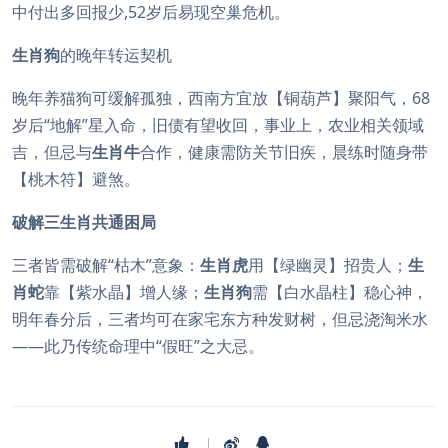
中付出多回报少,52岁后易现空巢危机。
生肖狗
的晚年转运契机
晚年养猫狗可缓解孤独，西南方宜放【铜葫芦】聚阳气，68
岁后“地解”星入命，旧债有望收回，事业上，农业相关领域
吉，但忌与
生肖牛
合作，健康需防关节旧疾，晨练时随身带
【桃木符】避煞。
破解三生肖共通困局
三者皆需破解“枯木”意象：
生肖虎
用【绿幽灵】招贵人；
生
肖蛇
靠【紫水晶】增人缘；
生肖狗
需【白水晶柱】稳心神，
明年春分后，三者均可在家宅东方种发财树，但忌浇淘米水
——此乃传统命理中“假旺”之大忌。