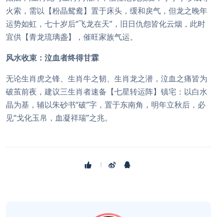
火索，需以【粉晶鸳鸯】置于床头，缓和戾气，但龙之晚年
运势如虹，七十岁后“飞龙在天”，旧日仇怨皆化云烟，此时
宜供【青龙琉璃盏】，催旺家族气运。
风水收束：泣血者终得甘霖
无论生肖虎之锋、生肖牛之韧、生肖龙之潜，泣血之痛皆为
破茧前夜，建议三生肖者速备【七星转运阵】镇宅：以白水
晶为基，辅以朱砂书“破”字，置于东南角，明年立秋后，必
见“戈化玉帛，血凝祥瑞”之兆。