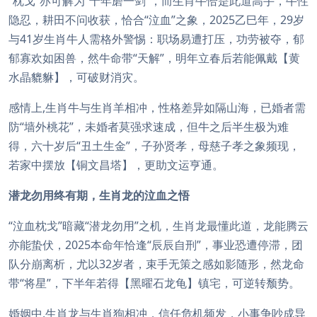
“枕戈”亦可解为“十年磨一剑”，而生肖牛恰是此道高手，牛性
隐忍，耕田不问收获，恰合“泣血”之象，2025乙巳年，29岁
与41岁生肖牛人需格外警惕：职场易遭打压，功劳被夺，郁
郁寡欢如困兽，然牛命带“天解”，明年立春后若能佩戴【黄
水晶貔貅】，可破财消灾。
感情上,生肖牛与生肖羊相冲，性格差异如隔山海，已婚者需
防“墙外桃花”，未婚者莫强求速成，但牛之后半生极为难
得，六十岁后“丑土生金”，子孙贤孝，母慈子孝之象频现，
若家中摆放【铜文昌塔】，更助文运亨通。
潜龙勿用终有期，生肖龙的泣血之悟
“泣血枕戈”暗藏“潜龙勿用”之机，生肖龙最懂此道，龙能腾云
亦能蛰伏，2025本命年恰逢“辰辰自刑”，事业恐遭停滞，团
队分崩离析，尤以32岁者，束手无策之感如影随形，然龙命
带“将星”，下半年若得【黑曜石龙龟】镇宅，可逆转颓势。
婚姻中,生肖龙与生肖狗相冲，信任危机频发，小事争吵成导