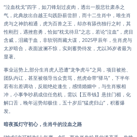
“泣血枕戈”四字，如刀锋划过皮肉，透出一股悲壮肃杀之
气，此典故出自越王勾践卧薪尝胆，而十二生肖中，唯生肖
虎与之神韵相通，虎为百兽之王，却亦有舔伤独行之时，其
性刚烈，遇挫愈勇，恰如“枕戈待旦”之志，若论“泣血”，虎目
含威，泪藏于血，非软弱而藏大谋，2025甲辰年，生肖虎与
太岁暗合，表面波澜不惊，实则蓄势待发，尤以36岁者最为
显著。
事业运势上,部分生肖虎人恐遭“龙争虎斗”之局，项目被抢、
团队内讧，甚至被领导当众责骂，然虎命带“驿马”，下半年
若有出差调动，反能绝处逢生，感情婚姻中，与生肖猴相
冲，小事争吵易成信任危机，需以【五帝钱】悬挂门楣，化
解口舌，晚年运势却极佳，五十岁后“猛虎归山”，积蓄爆
发。
暗夜孤灯守初心，生肖牛的泣血之路