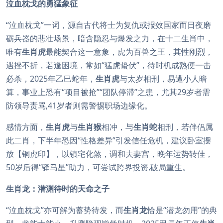
泣血枕戈的勇猛象征
“泣血枕戈”一词，源自古代将士为复仇或报效国家而日夜磨
砺兵器的悲壮场景，暗含隐忍与爆发之力，在十二生肖中，
唯有
生肖虎
最能契合这一意象，虎为百兽之王，其性刚烈，
遇挫不折，若逢困境，常如“猛虎蛰伏”，待时机成熟便一击
必杀，2025年乙巳蛇年，
生肖虎
与太岁相刑，易遭小人暗
算，事业上恐有“项目被抢”“团队停滞”之患，尤其29岁者需
防领导责骂,41岁者则需警惕职场边缘化。
感情方面，
生肖虎
与
生肖猴
相冲，与
生肖蛇
相刑，若伴侣属
此二肖，下半年恐因“性格差异”引发信任危机，建议卧室摆
放【铜虎印】，以镇宅化煞，调和夫妻宫，晚年运势转佳，
50岁后得“驿马星”助力，可尝试跨界投资,破局重生。
生肖龙：潜渊待时的天命之子
“泣血枕戈”亦可解为蓄势待发，而
生肖龙
恰是“潜龙勿用”的典