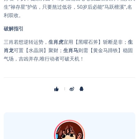
生“禄存星”护佑，只要熬过低谷，50岁后必能“马跃檀溪”,名
利双收。
破解指引
三肖若想逆转运势，
生肖虎
宜用【黑曜石斧】斩断是非；
生
肖龙
可置【水晶洞】聚财；
生肖马
则需【黄金马蹄铁】稳固
气场，吉凶并存,唯行动者可破天机！