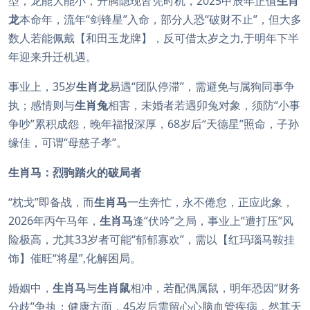
型，龙能大能小，升腾隐现皆凭时机，2025甲辰年正值
生肖
龙
本命年，流年“剑锋星”入命，部分人恐“破财不止”，但大多
数人若能佩戴【和田玉龙牌】，反可借太岁之力,于明年下半
年迎来升迁机遇。
事业上，35岁
生肖龙
易遇“团队停滞”，需避免与属狗同事争
执；感情则与
生肖兔
相害，未婚者若遇卯兔对象，须防“小事
争吵”累积成怨，晚年福报深厚，68岁后“天德星”照命，子孙
缘佳，可谓“母慈子孝”。
生肖马：烈驹踏火的破局者
“枕戈”即备战，而
生肖马
一生奔忙，永不倦怠，正应此象，
2026年丙午马年，
生肖马
逢“伏吟”之局，事业上“遭打压”风
险极高，尤其33岁者可能“郁郁寡欢”，需以【红玛瑙马鞍挂
饰】催旺“将星”,化解困局。
婚姻中，
生肖马
与
生肖鼠
相冲，若配偶属鼠，明年恐因“财务
分歧”争执；健康方面，45岁后需留心心脑血管疾病，然其天