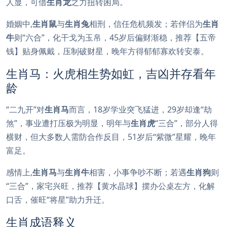
人显，可借
生肖龙
之力扭转困局。
婚姻中,
生肖鼠
与
生肖兔
相刑，信任危机频发；若伴侣为
生肖
牛
则“六合”，化干戈为玉帛，45岁后偏财渐稳，推荐【五帝
钱】贴身佩戴，压制破财星，晚年方得郁郁寡欢转安泰。
生肖马：火虎相生势如虹，吉凶并存看年
龄
“二九开”对
生肖马
而言，18岁学业突飞猛进，29岁却逢“劫
煞”，事业遭打压极为明显，明年与
生肖虎
“三合”，部分人得
横财，但大多数人需防合作反目，51岁后“紫微”星耀，晚年
富足。
感情上,
生肖马
与
生肖牛
相害，小事争吵不断；若遇
生肖狗
则
“三合”，家宅兴旺，推荐【黄水晶球】摆办公桌左方，化解
口舌，催旺“将星”助力升迁。
生肖成语释义