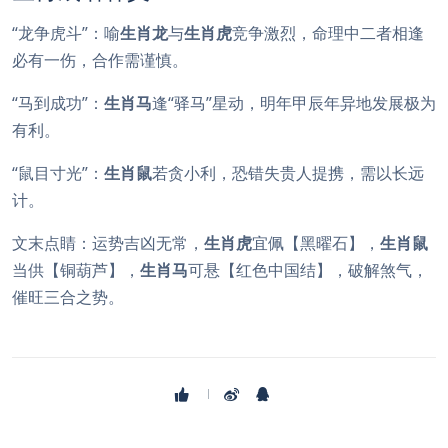
“龙争虎斗”：喻
生肖龙
与
生肖虎
竞争激烈，命理中二者相逢
必有一伤，合作需谨慎。
“马到成功”：
生肖马
逢“驿马”星动，明年甲辰年异地发展极为
有利。
“鼠目寸光”：
生肖鼠
若贪小利，恐错失贵人提携，需以长远
计。
文末点睛：运势吉凶无常，
生肖虎
宜佩【黑曜石】，
生肖鼠
当供【铜葫芦】，
生肖马
可悬【红色中国结】，破解煞气，
催旺三合之势。