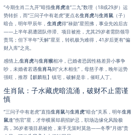
“今期生肖二九开”暗指
生肖虎
逢“二九”数理（18或29岁）运
势转折，而“三问子中有老虎”更点名
生肖虎
与
生肖鼠
（子）
暗合，明年甲辰年，
生肖虎
得“禄勋”星照拂，事业先凶后吉
——上半年易遭团队停滞、项目被抢，尤其29岁者需防领导
责骂；但下半年“天解”星至，转机极为难得，41岁后更有“偏
财入库”之兆。
感情上,
生肖虎
与
生肖猴
相冲，已婚者恐因性格差异小事争
吵，未婚者若遇
生肖马
则“火木相生”，母慈子孝，晚年运势
强旺，推荐【麒麟瓶】镇宅，破解是非，催旺人丁。
生肖鼠：子水藏虎暗流涌，破财不止需谨
慎
“三问子中有老虎”直指
生肖鼠
与
生肖虎
“暗合”关系，明年
生肖
鼠
逢“伤官”星，才华横展却易招妒忌，职场边缘化风险极
高，36岁者项目易被抢，束手无策时莫急——冬季“月德”贵