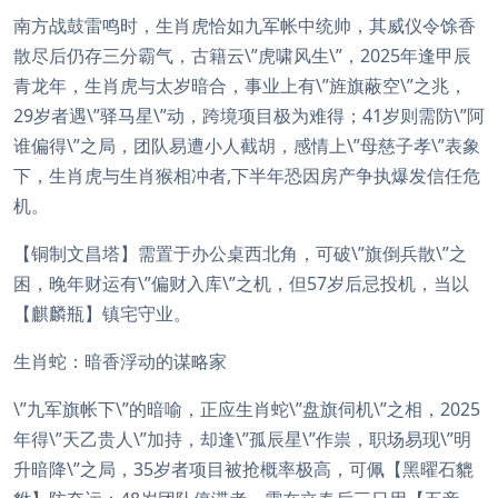
南方战鼓雷鸣时，生肖虎恰如九军帐中统帅，其威仪令馀香
散尽后仍存三分霸气，古籍云\”虎啸风生\”，2025年逢甲辰
青龙年，生肖虎与太岁暗合，事业上有\”旌旗蔽空\”之兆，
29岁者遇\”驿马星\”动，跨境项目极为难得；41岁则需防\”阿
谁偏得\”之局，团队易遭小人截胡，感情上\”母慈子孝\”表象
下，生肖虎与生肖猴相冲者,下半年恐因房产争执爆发信任危
机。
【铜制文昌塔】需置于办公桌西北角，可破\”旗倒兵散\”之
困，晚年财运有\”偏财入库\”之机，但57岁后忌投机，当以
【麒麟瓶】镇宅守业。
生肖蛇：暗香浮动的谋略家
\”九军旗帐下\”的暗喻，正应生肖蛇\”盘旗伺机\”之相，2025
年得\”天乙贵人\”加持，却逢\”孤辰星\”作祟，职场易现\”明
升暗降\”之局，35岁者项目被抢概率极高，可佩【黑曜石貔