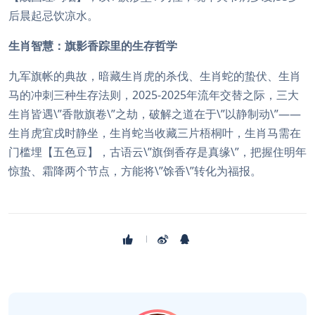
后晨起忌饮凉水。
生肖智慧：旗影香踪里的生存哲学
九军旗帐的典故，暗藏生肖虎的杀伐、生肖蛇的蛰伏、生肖
马的冲刺三种生存法则，2025-2025年流年交替之际，三大
生肖皆遇\”香散旗卷\”之劫，破解之道在于\”以静制动\”——
生肖虎宜戌时静坐，生肖蛇当收藏三片梧桐叶，生肖马需在
门槛埋【五色豆】，古语云\”旗倒香存是真缘\”，把握住明年
惊蛰、霜降两个节点，方能将\”馀香\”转化为福报。