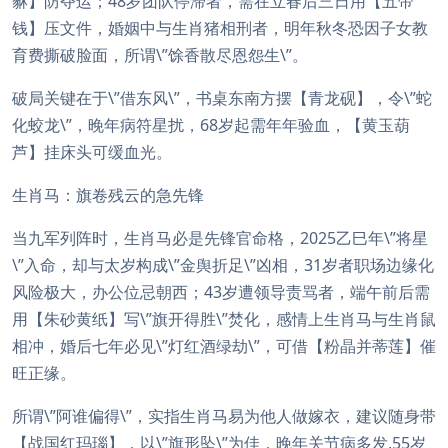
貅】防夺运；48岁团队停滞者，需在立春后三日用【五帝
钱】压文件，婚姻中与生肖猪相刑者，明年秋冬恐因子女教
育费撕破脸面，所谓\”馀香散尽恩怨生\”。
破局关键在于\”借东风\”，书桌东南方摆【青龙砚】，令\”蛇
化蛟龙\”，晚年病符星扰，68岁起需年年验血，【黄玉葫
芦】挂床头可缓血光。
生肖马：旗卷残云的急先锋
当九军列阵时，生肖马必是先锋官命格，2025乙巳年\”将星
\”入命，却与太岁构成\”金舆折足\”凶相，31岁者职场边缘化
风险极大，办公位忌朝西；43岁遭领导责骂者，端午前后需
用【朱砂黄纸】写\”旗开得胜\”焚化，感情上生肖马与生肖鼠
相冲，婚后七年必见\”灯红酒绿劫\”，可借【粉晶并蒂莲】催
旺正缘。
所谓\”阿谁偏得\”，实指生肖马易为他人做嫁衣，建议随身带
【战国红玛瑙】，以\”旗形坠\”为佳，晚年关节病多发,55岁