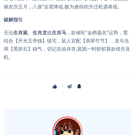
握农历五月，八座”吉星降临,极为难得的升迁机遇将现。
破解指引
无论
生肖鼠
、
生肖龙
或
生肖马
，欲催旺“金榜题名”运势，需
结合【开光五帝钱】镇宅，鼠人宜配【翡翠竹节】，龙马当
用【黑胆石】稳气，切记吉凶并存,莫因一时郁郁寡欢错失良
机。