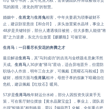
印】镇守书房，反可化煞为权，需警惕团队停滞或被领导责
骂的困境，潜龙勿用”的智慧。
婚姻中，
生肖龙
与
生肖兔
相害，中年夫妻易为琐事破财不
止，建议卧室悬挂【和合符】，床头放置紫水晶球，事业上
48岁是关键转折，部分人遭遇项目被抢，但大多数人能借“将
星”之力逆袭，东北方位放置【麒麟瓶】可催官禄。
生肖马：一日看尽长安花的奔腾之才
最后解读
生肖马
，其“马到成功”的吉兆与金榜题名意象浑然
天成。
生肖马
人30岁逢“驿马”星动，适合异地晋升，但需防
职场小人作祟，明年三合太岁，可佩戴【黑曜石马鞍戒】防
破财，感情方面与
生肖鼠
相冲，母慈子孝的假象下暗藏信任
危机，建议佩戴【红纹石】暖局。
57岁是
生肖马
晚年财运分水岭，部分人因投资失误束手无
策，可在客厅财位摆放【黄水晶聚宝盆】，事业上，团队若
出现“蛇骑羊”相刑格局，需以【铜葫芦】化解，全年重点把