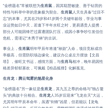
“金榜题名”常被联想为
生肖鼠
，因其聪慧敏捷、善于钻营的
特性与科举中举的意象极为契合。
生肖鼠
人天生具备“过目不
忘”的本事，尤其在29岁和41岁两个关键年龄段，学业与事
业运势如日中天，若逢下半年水旺之时，更易遇贵人提携，
部分人可能因锋芒过露遭团队打压，或因小事争吵引发信任
危机，需谨记“木秀于林”的古训。
事业上，
生肖鼠
明年甲辰年将逢“禄勋”入命，项目竞标成功
率极高，但需防职场边缘化，建议办公桌左方摆放【文昌
塔】，催旺文书运，感情方面，与
生肖马
相冲，晚年易因性
格差异郁郁寡欢，可佩戴【粉晶狐狸】化解孤克。
生肖龙：腾云驾雾的魁星化身
“金榜题名”另一象征是
生肖龙
，其九五之尊的命格与“独占鳌
头”的典故十分相合。
生肖龙
人35岁后迎来“飞龙在天”大运，
尤其明年甲辰本命年，虽遇“剑锋”凶星，但若能以【龙龟