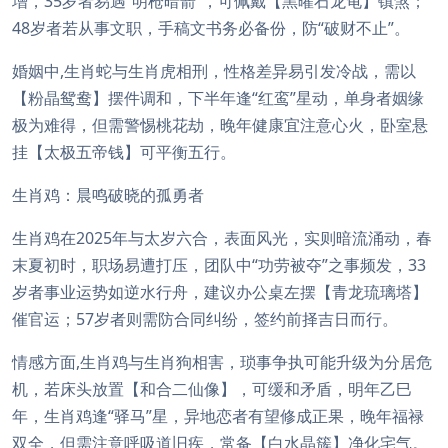
增，35岁者易遇“明枪暗箭”，可佩戴【黑曜石龙龟】镇煞；
48岁者若从事文职，手稿文书务必备份，防“破财不止”。
婚姻中,生肖蛇与生肖虎相刑，性格差异易引发冷战，需以
【粉晶鸳鸯】摆件调和，下半年逢“红鸾”星动，单身者姻缘
极为难得，但需警惕桃花劫，晚年健康宜注意心火，卧室悬
挂【太极五帝钱】可平衡五行。
生肖鸡：晨鸣破晓的孤勇者
生肖鸡在2025年与太岁六合，表面风光，实则暗流涌动，春
末夏初时，职场易遭打压，团队中“功劳被夺”之事频发，33
岁者事业运势如逆水行舟，建议办公桌左摆【青龙琉璃塔】
催官运；57岁者则需防合同纠纷，签约前择吉日而行。
情感方面,生肖鸡与生肖狗相害，琐事争执可能升级为分居危
机，若床头放置【和合二仙像】，可缓和矛盾，明年乙巳
年，生肖鸡逢“驿马”星，异地恋者有望修成正果，晚年福禄
双全，但需注意呼吸道旧疾，常备【白水晶簇】净化宅气。