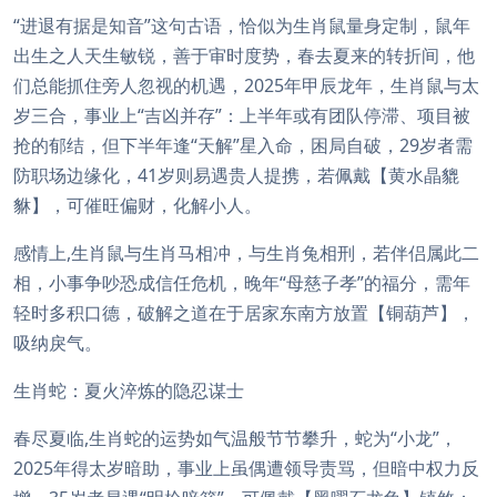
“进退有据是知音”这句古语，恰似为生肖鼠量身定制，鼠年
出生之人天生敏锐，善于审时度势，春去夏来的转折间，他
们总能抓住旁人忽视的机遇，2025年甲辰龙年，生肖鼠与太
岁三合，事业上“吉凶并存”：上半年或有团队停滞、项目被
抢的郁结，但下半年逢“天解”星入命，困局自破，29岁者需
防职场边缘化，41岁则易遇贵人提携，若佩戴【黄水晶貔
貅】，可催旺偏财，化解小人。
感情上,生肖鼠与生肖马相冲，与生肖兔相刑，若伴侣属此二
相，小事争吵恐成信任危机，晚年“母慈子孝”的福分，需年
轻时多积口德，破解之道在于居家东南方放置【铜葫芦】，
吸纳戾气。
生肖蛇：夏火淬炼的隐忍谋士
春尽夏临,生肖蛇的运势如气温般节节攀升，蛇为“小龙”，
2025年得太岁暗助，事业上虽偶遭领导责骂，但暗中权力反