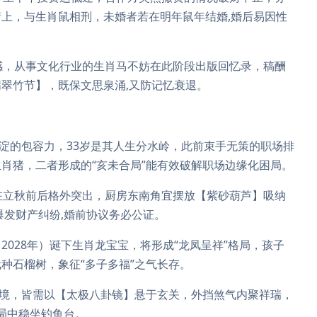
上，与生肖鼠相刑，未婚者若在明年鼠年结婚,婚后易因性
感，从事文化行业的生肖马不妨在此阶段出版回忆录，稿酬
翠竹节】，既保文思泉涌,又防记忆衰退。
沉淀的包容力，33岁是其人生分水岭，此前束手无策的职场排
肖猪，二者形成的“亥未合局”能有效破解职场边缘化困局。
在立秋前后格外突出，厨房东南角宜摆放【紫砂葫芦】吸纳
爆发财产纠纷,婚前协议务必公证。
028年）诞下生肖龙宝宝，将形成“龙凤呈祥”格局，孩子
种石榴树，象征“多子多福”之气长存。
之境，皆需以【太极八卦镜】悬于玄关，外挡煞气内聚祥瑞，
变局中稳坐钓鱼台。