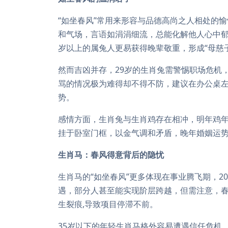
“如坐春风”常用来形容与品德高尚之人相处的
和气场，言语如涓涓细流，总能化解他人心中郁
岁以上的属兔人更易获得晚辈敬重，形成“母慈
然而吉凶并存，29岁的生肖兔需警惕职场危机
骂的情况极为难得却不得不防，建议在办公桌左
势。
感情方面，生肖兔与生肖鸡存在相冲，明年鸡
挂于卧室门框，以金气调和矛盾，晚年婚姻运势
生肖马：春风得意背后的隐忧
生肖马的“如坐春风”更多体现在事业腾飞期，2
遇，部分人甚至能实现阶层跨越，但需注意，
生裂痕,导致项目停滞不前。
35岁以下的年轻生肖马格外容易遭遇信任危机