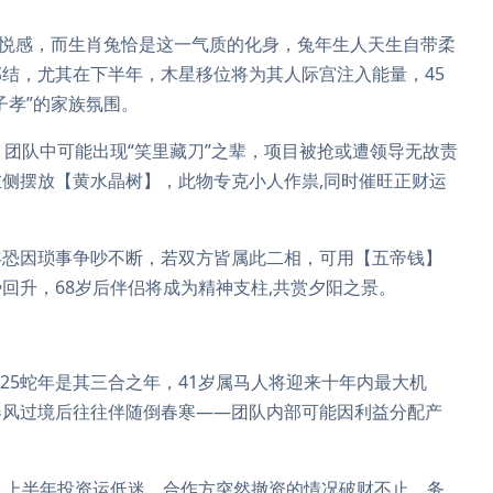
愉悦感，而生肖兔恰是这一气质的化身，兔年生人天生自带柔
结，尤其在下半年，木星移位将为其人际宫注入能量，45
子孝”的家族氛围。
，团队中可能出现“笑里藏刀”之辈，项目被抢或遭领导无故责
侧摆放【黄水晶树】，此物专克小人作祟,同时催旺正财运
年恐因琐事争吵不断，若双方皆属此二相，可用【五帝钱】
回升，68岁后伴侣将成为精神支柱,共赏夕阳之景。
025蛇年是其三合之年，41岁属马人将迎来十年内最大机
春风过境后往往伴随倒春寒——团队内部可能因利益分配产
，上半年投资运低迷，合作方突然撤资的情况破财不止，务