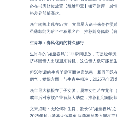
必在书房财位放置【貔貅印章】镇守财库，感情
格差异郁郁寡欢。
晚年转机出现在57岁，文昌星入命带来创作灵
虽薄却能为后半生积累名声，推荐随身佩戴【翡
生肖羊：春风化雨的持久修行
生肖羊的“如坐春风”并非瞬间绽放，而是经年
挤将因贵人出现迎来转机，这位贵人极可能是生
但50岁后的生肖羊需直面健康隐患，肠胃问题
病气，婚姻方面，与生肖牛相冲，2026马年恐
晚年最大福报在于子女缘，属羊女性若在龙年（2
成年后对家族产业有莫大助益，推荐祖宅庭院栽
文末点睛：无论何种生肖，欲长保“如坐春风”
2025年起九紫离火运将至,提前布局者方能在