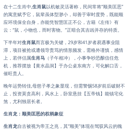
在十二生肖中,
生肖鼠
以机敏灵活著称，民间常将“顺美匡恶”
的寓意赋予它，鼠辈虽体型渺小，却善于审时度势，既能顺
应环境保全自身，亦能凭智慧匡正不公，古籍《左传》有
云：“鼠，小物也，而时害物。”正暗合其吉凶并存的特质。
下半年对
生肖鼠
而言极为关键，29岁和41岁者易遇事业阻
滞，项目被抢或遭领导责骂的情形频发，需格外谨慎，感情
上，若伴侣属
生肖马
（子午相冲），小事争吵恐酿信任危
机，推荐摆放【黄水晶洞】于办公桌东南方，可化解口舌，
催旺贵人。
晚年运势转佳,母慈子孝之象显现，但需警惕58岁前后破财不
止，投资莫贪高利，风水上，卧室悬挂【五帝钱】能镇宅化
煞，尤利独居长者。
生肖龙：顺美匡恶的权柄象征
生肖龙
自古被视为帝王之兆，其“顺美”体现在驾驭风云的魄