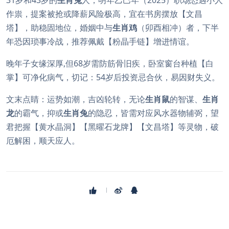
31岁和43岁的
生肖兔
人，明年乙巳年（2025）职场恐遇小人
作祟，提案被抢或降薪风险极高，宜在书房摆放【文昌
塔】，助稳固地位，婚姻中与
生肖鸡
（卯酉相冲）者，下半
年恐因琐事冷战，推荐佩戴【粉晶手链】增进情谊。
晚年子女缘深厚,但68岁需防筋骨旧疾，卧室窗台种植【白
掌】可净化病气，切记：54岁后投资忌合伙，易因财失义。
文末点睛：运势如潮，吉凶轮转，无论
生肖鼠
的智谋、
生肖
龙
的霸气，抑或
生肖兔
的隐忍，皆需对应风水器物辅弼，望
君把握【黄水晶洞】【黑曜石龙牌】【文昌塔】等灵物，破
厄解困，顺天应人。