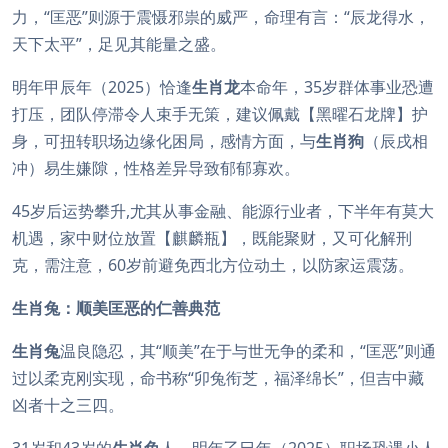
力，“匡恶”则源于震慑邪祟的威严，命理有言：“辰龙得水，
天下太平”，足见其能量之盛。
明年甲辰年（2025）恰逢
生肖龙
本命年，35岁群体事业恐遭
打压，团队停滞令人束手无策，建议佩戴【黑曜石龙牌】护
身，可扭转职场边缘化困局，感情方面，与
生肖狗
（辰戌相
冲）易生嫌隙，性格差异导致郁郁寡欢。
45岁后运势攀升,尤其从事金融、能源行业者，下半年有莫大
机遇，家中财位放置【麒麟瓶】，既能聚财，又可化解刑
克，需注意，60岁前避免西北方位动土，以防家运震荡。
生肖兔：顺美匡恶的仁善典范
生肖兔
温良隐忍，其“顺美”在于与世无争的柔和，“匡恶”则通
过以柔克刚实现，命书称“卯兔衔芝，福泽绵长”，但吉中藏
凶者十之三四。