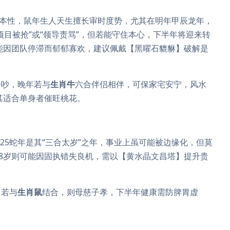
本性，鼠年生人天生擅长审时度势，尤其在明年甲辰龙年，
项目被抢”或“领导责骂”，但若能守住本心，下半年将迎来转
能因团队停滞而郁郁寡欢，建议佩戴【黑曜石貔貅】破解是
争吵，晚年若与
生肖牛
六合伴侣相伴，可保家宅安宁，风水
其适合单身者催旺桃花。
025蛇年是其“三合太岁”之年，事业上虽可能被边缘化，但莫
48岁则可能因固执错失良机，需以【黄水晶文昌塔】提升贵
；若与
生肖鼠
结合，则母慈子孝，下半年健康需防脾胃虚