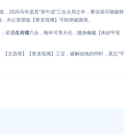
道，2026马年是其“寅午戌”三合火局之年，事业虽可能破财
得福，办公室摆放【青龙琉璃】可助突破困境。
目；若遇
生肖猪
六合，晚年可享天伦，随身佩戴【朱砂平安
瓶】【文昌塔】【青龙琉璃】三宝，破解凶煞的同时，莫忘“守