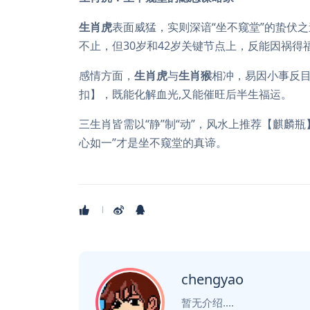
生肖虎
表面威猛，实则深谙“坐不窥堂”的蛰伏之
不止，但30岁和42岁关键节点上，反能因祸
感情方面，
生肖虎
与
生肖猴
相冲，易因小事反
扣】，既能化解血光,又能催旺后半生福运。
三生肖皆需以“静”制“动”，风水上推荐【麒麟
心如一”才是坐不窥堂的真谛。
chengyao
暂无介绍....