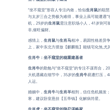
“坐不窥堂”形容人专注内敛，恰似
生肖鼠
的聪慧
与太岁三合之势极为难得，事业上虽可能遭遇“
机，29岁的
生肖鼠
需注意职场小人，41岁则可
非,催旺偏财。
感情上，
生肖鼠
与
生肖马
相冲，易因性格差异
上，家中东北方摆放【麒麟瓶】能镇宅化煞,尤
生肖牛：坐不窥堂的稳重建基者
生肖牛
的勤勉与“坐不窥堂”的专注不谋而合，2
大机遇藏在细节中，35岁的
生肖牛
易遭打压，
人运。
婚姻中，
生肖牛
与
生肖羊
相刑，信任危机频发
寒，建议卧室悬挂【五帝钱】化解病符星。
生肖虎：坐不窥堂的隐忍谋略家