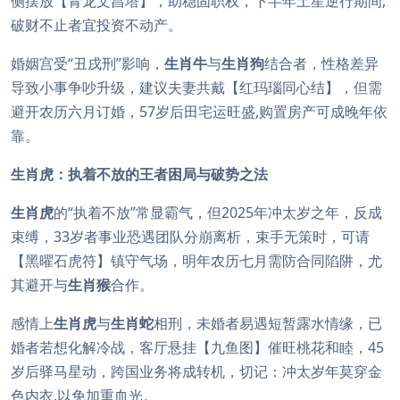
侧摆放【青龙文昌塔】，助稳固职权，下半年土星逆行期间,
破财不止者宜投资不动产。
婚姻宫受“丑戌刑”影响，
生肖牛
与
生肖狗
结合者，性格差异
导致小事争吵升级，建议夫妻共戴【红玛瑙同心结】，但需
避开农历六月订婚，57岁后田宅运旺盛,购置房产可成晚年依
靠。
生肖虎：执着不放的王者困局与破势之法
生肖虎
的“执着不放”常显霸气，但2025年冲太岁之年，反成
束缚，33岁者事业恐遇团队分崩离析，束手无策时，可请
【黑曜石虎符】镇守气场，明年农历七月需防合同陷阱，尤
其避开与
生肖猴
合作。
感情上
生肖虎
与
生肖蛇
相刑，未婚者易遇短暂露水情缘，已
婚者若想化解冷战，客厅悬挂【九鱼图】催旺桃花和睦，45
岁后驿马星动，跨国业务将成转机，切记：冲太岁年莫穿金
色内衣,以免加重血光。