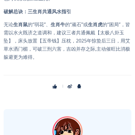
破解总诀：三生肖共通风水指引
无论
生肖鼠
的“弱花”、
生肖牛
的“顽石”或
生肖虎
的“困局”，皆
需以水火既济之道调和，建议三者共通佩戴【太极八卦玉
坠】，床头放置【五帝钱】压枕，2025年惊蛰后三日，用艾
草水洒门楣，可破三刑六害，吉凶并存之际,主动催旺比消极
躲避更为难得。