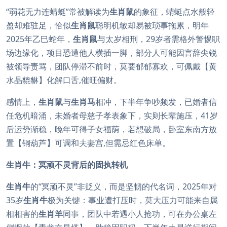
“弱花无力连蜻蜓”常被解读为
生肖鼠
的象征，蜻蜓点水般轻
盈却难驻足，恰似
生肖鼠
聪明机敏却易被琐事拖累，明年
2025年乙巳蛇年，
生肖鼠
与太岁相刑，29岁者需格外警惕职
场边缘化，项目恐遭他人横插一脚，部分人可能因言辞尖锐
被领导责骂，团队停滞不前时，莫要郁郁寡欢，可佩戴【黄
水晶貔貅】化解口舌,催旺偏财。
感情上，
生肖鼠
与
生肖马
相冲，下半年争吵频发，已婚者信
任危机暗涌，未婚者母慈子孝表象下，实则长辈施压，41岁
后运势渐稳，晚年可得子女福荫，若想破局，卧室东南方放
置【铜葫芦】可调和夫妻宫,但需忌红色床单。
生肖牛：冥顽不灵背后的固执转机
生肖牛
的“冥顽不灵”非贬义，而是坚韧的代名词，2025年对
35岁
生肖牛
极为关键：事业遭打压时，莫大压力可能来自属
相相害的
生肖羊
同事，团队中若遇小人抢功，可在办公桌左