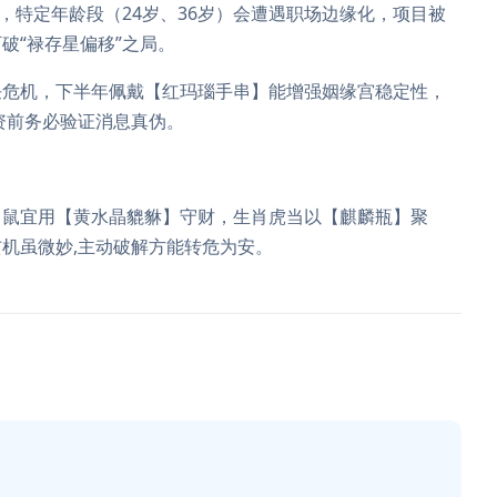
，特定年龄段（24岁、36岁）会遭遇职场边缘化，项目被
破“禄存星偏移”之局。
任危机，下半年佩戴【红玛瑙手串】能增强姻缘宫稳定性，
资前务必验证消息真伪。
肖鼠宜用【黄水晶貔貅】守财，生肖虎当以【麒麟瓶】聚
机虽微妙,主动破解方能转危为安。