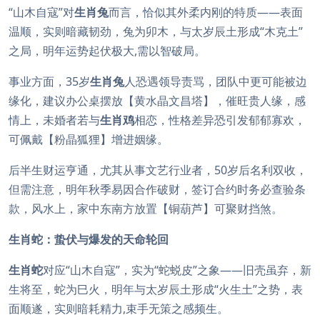
“山木自寇”对
生肖兔
而言，恰似其外柔内刚的特质——表面
温顺，实则暗藏韧劲，兔为卯木，与太岁辰土形成“木克土”
之局，明年运势起伏极大,需以智破局。
事业方面，35岁
生肖兔
人恐遇领导责骂，团队中更可能被边
缘化，建议办公桌摆放【黄水晶文昌塔】，催旺贵人缘，感
情上，未婚者若与
生肖鸡
相恋，性格差异恐引发郁郁寡欢，
可佩戴【粉晶狐狸】增进姻缘。
后半生财运亨通，尤其从事文艺行业者，50岁后名利双收，
但需注意，明年秋季易因合作破财，签订合约时务必查验条
款，风水上，家中东南方放置【铜葫芦】可聚财挡煞。
生肖蛇：蛰伏与爆发的天命轮回
生肖蛇
对应“山木自寇”，实为“蛇蜕皮”之象——旧壳虽弃，新
生将至，蛇为巳火，明年与太岁辰土形成“火生土”之势，表
面顺遂，实则暗耗精力,束手无策之感频生。