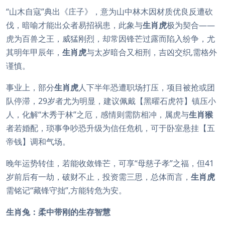
“山木自寇”典出《庄子》，意为山中林木因材质优良反遭砍
伐，暗喻才能出众者易招祸患，此象与
生肖虎
极为契合——
虎为百兽之王，威猛刚烈，却常因锋芒过露而陷入纷争，尤
其明年甲辰年，
生肖虎
与太岁暗合又相刑，吉凶交织,需格外
谨慎。
事业上，部分
生肖虎
人下半年恐遭职场打压，项目被抢或团
队停滞，29岁者尤为明显，建议佩戴【黑曜石虎符】镇压小
人，化解“木秀于林”之厄，感情则需防相冲，属虎与
生肖猴
者若婚配，琐事争吵恐升级为信任危机，可于卧室悬挂【五
帝钱】调和气场。
晚年运势转佳，若能收敛锋芒，可享“母慈子孝”之福，但41
岁前后有一劫，破财不止，投资需三思，总体而言，
生肖虎
需铭记“藏锋守拙”,方能转危为安。
生肖兔：柔中带刚的生存智慧