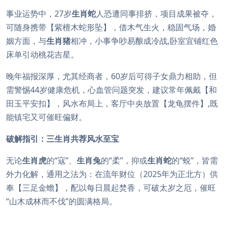
事业运势中，27岁
生肖蛇
人恐遭同事排挤，项目成果被夺，
可随身携带【紫檀木蛇形坠】，借木气生火，稳固气场，婚
姻方面，与
生肖猪
相冲，小事争吵易酿成冷战,卧室宜铺红色
床单引动桃花吉星。
晚年福报深厚，尤其经商者，60岁后可得子女鼎力相助，但
需警惕44岁健康危机，心血管问题突发，建议常年佩戴【和
田玉平安扣】，风水布局上，客厅中央放置【龙龟摆件】,既
能镇宅又可催旺偏财。
破解指引：三生肖共荐风水至宝
无论
生肖虎
的“寇”、
生肖兔
的“柔”，抑或
生肖蛇
的“蜕”，皆需
外力化解，通用之法为：在流年财位（2025年为正北方）供
奉【三足金蟾】，配以每日晨起焚香，可破太岁之厄，催旺
“山木成林而不伐”的圆满格局。