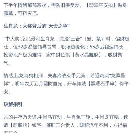
下半年情绪郁郁寡欢，需防旧疾复发。【翡翠平安扣】贴身
佩戴，可挡灾厄。
生肖龙：大奖背后的“天命之争”
“中大奖”之兆最利生肖龙，龙逢“三合”（猴、鼠）时，偏财极
旺，但32岁易被领导责骂，职场边缘化；55岁后福运绵长，
投资地产极为难得，家中财位供【黄水晶貔貅】，吸财聚
气。
情感上,龙与狗相刑，夫妻冷战束手无策；若遇鸡则“龙凤呈
祥”，明年农历五月需防血光，开车佩戴【黑曜石手串】保平
安。
破解指引
吉凶并存乃天道,生肖马宜动，生肖兔宜静，生肖龙宜稳，速
请【麒麟瓶】镇宅，催旺三合贵人，破解流年不利，方得福