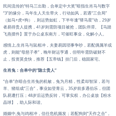
民间流传的“特马三出勤，合单定中大奖”暗指生肖马与数字
“3”的缘分，马年生人天生带火，行动如风，若遇“三合局”
（如马+虎+狗），则运势如虹，下半年逢“驿马星”动，29岁
者易得贵人提携，41岁则需防项目被抢，团队停滞。【马踏
飞燕摆件】置于办公桌东南方，可催旺事业，化解小人。
感情上,生肖马与鼠相冲，夫妻易因琐事争吵，若配偶属羊或
虎，则能“母慈子孝”，晚年财运亨通，但明年需防破财不
止，投资莫贪快，推荐【五帝钱】挂门后，稳固家宅。
生肖兔：合单中的“隐士贵人”
“合单”亦暗合生肖兔的机敏，兔为月精，性柔却智深，若与
羊、猪组成“三合”，事业如登青云，35岁前多遇伯乐，但团
队易遭打压；48岁后运势反转，可掌实权，办公桌放【粉水
晶球】，助人际和谐。
婚姻中,兔与鸡相冲，信任危机频发；若配狗则“天作之合”，