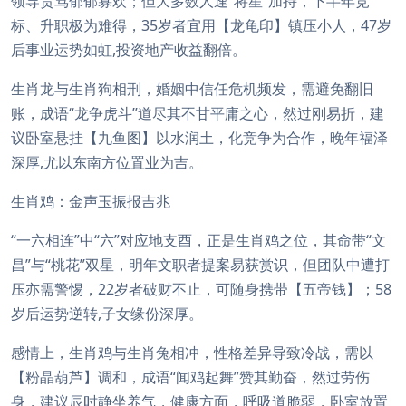
领导责骂郁郁寡欢；但大多数人逢“将星”加持，下半年竞
标、升职极为难得，35岁者宜用【龙龟印】镇压小人，47岁
后事业运势如虹,投资地产收益翻倍。
生肖龙与生肖狗相刑，婚姻中信任危机频发，需避免翻旧
账，成语“龙争虎斗”道尽其不甘平庸之心，然过刚易折，建
议卧室悬挂【九鱼图】以水润土，化竞争为合作，晚年福泽
深厚,尤以东南方位置业为吉。
生肖鸡：金声玉振报吉兆
“一六相连”中“六”对应地支酉，正是生肖鸡之位，其命带“文
昌”与“桃花”双星，明年文职者提案易获赏识，但团队中遭打
压亦需警惕，22岁者破财不止，可随身携带【五帝钱】；58
岁后运势逆转,子女缘份深厚。
感情上，生肖鸡与生肖兔相冲，性格差异导致冷战，需以
【粉晶葫芦】调和，成语“闻鸡起舞”赞其勤奋，然过劳伤
身，建议辰时静坐养气，健康方面，呼吸道脆弱，卧室放置