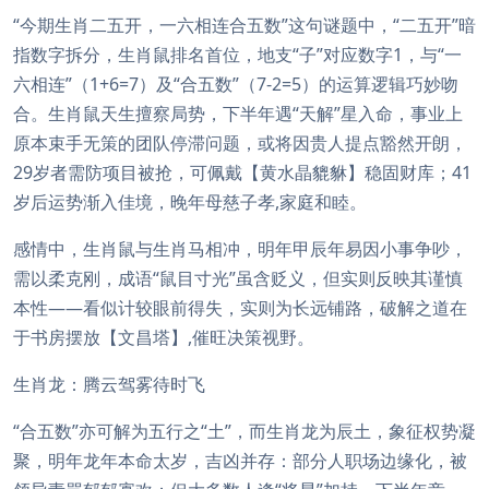
“今期生肖二五开，一六相连合五数”这句谜题中，“二五开”暗
指数字拆分，生肖鼠排名首位，地支“子”对应数字1，与“一
六相连”（1+6=7）及“合五数”（7-2=5）的运算逻辑巧妙吻
合。生肖鼠天生擅察局势，下半年遇“天解”星入命，事业上
原本束手无策的团队停滞问题，或将因贵人提点豁然开朗，
29岁者需防项目被抢，可佩戴【黄水晶貔貅】稳固财库；41
岁后运势渐入佳境，晚年母慈子孝,家庭和睦。
感情中，生肖鼠与生肖马相冲，明年甲辰年易因小事争吵，
需以柔克刚，成语“鼠目寸光”虽含贬义，但实则反映其谨慎
本性——看似计较眼前得失，实则为长远铺路，破解之道在
于书房摆放【文昌塔】,催旺决策视野。
生肖龙：腾云驾雾待时飞
“合五数”亦可解为五行之“土”，而生肖龙为辰土，象征权势凝
聚，明年龙年本命太岁，吉凶并存：部分人职场边缘化，被