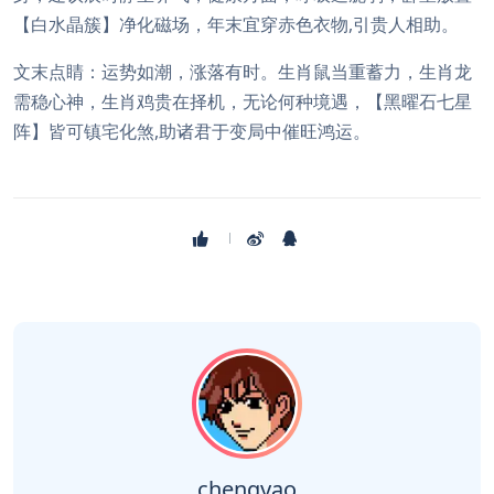
【白水晶簇】净化磁场，年末宜穿赤色衣物,引贵人相助。
文末点睛：运势如潮，涨落有时。生肖鼠当重蓄力，生肖龙
需稳心神，生肖鸡贵在择机，无论何种境遇，【黑曜石七星
阵】皆可镇宅化煞,助诸君于变局中催旺鸿运。
chengyao