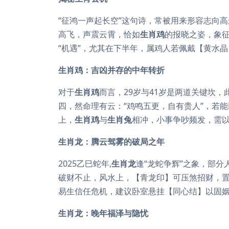
“征鸿一声起长空”这句诗，常被用来形容志向
高飞，声震云霄，恰如
生肖鸡
的报晓之姿，象
“机遇”，尤其在下半年，属鸡人若佩戴【黄水晶
生肖鸡：吉凶并存的中年转折
对于
生肖鸡
而言，29岁与41岁是两道关键坎，
四，然命理有云：“鸡鸣五更，自有贵人”，若能
上，
生肖鸡
与
生肖兔
相冲，小事争吵频发，需以
生肖龙：腾云驾雾的破局之年
2025乙巳蛇年,
生肖龙
逢“龙蛇争辉”之象，部分
破财不止，风水上，【青龙印】可压煞招财，
易生信任危机，建议卧室悬挂【同心结】以固
生肖龙：晚年福泽与隐忧