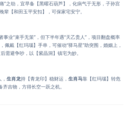
骨痛”之劫，宜早备【黑曜石葫芦】，化病气于无形，子孙宫
赠晚辈【和田玉平安扣】，可保家宅安宁。
者事业“束手无策”，但下半年遇“天乙贵人”，项目翻盘概率
钱，佩戴【红玛瑙】手串，可催动“驿马星”助突围，婚姻上，
前后需避争吵，以【紫晶洞】镇宅为妙。
人，
生肖龙
持【青龙印】稳财运，
生肖马
靠【红玛瑙】转危
初备齐吉物，方得长空一跃之机。