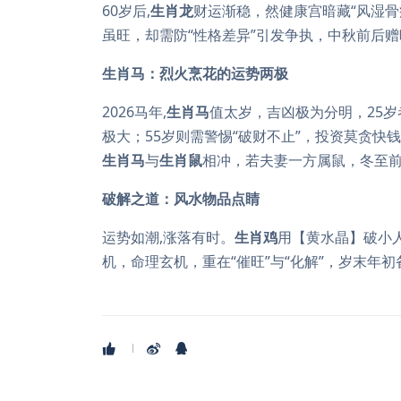
60岁后,
生肖龙
财运渐稳，然健康宫暗藏“风湿
虽旺，却需防“性格差异”引发争执，中秋前后
生肖马：烈火烹花的运势两极
2026马年,
生肖马
值太岁，吉凶极为分明，25岁
极大；55岁则需警惕“破财不止”，投资莫贪快
生肖马
与
生肖鼠
相冲，若夫妻一方属鼠，冬至
破解之道：风水物品点睛
运势如潮,涨落有时。
生肖鸡
用【黄水晶】破小
机，命理玄机，重在“催旺”与“化解”，岁末年