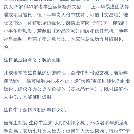
鼠人29岁和41岁者事业运势格外关键——上半年易遭团队停
滞或项目被抢，但下半年贵人暗中扶持，可借【文昌塔】催
旺文书运，化解职场边缘化，感情上需防“子午冲”，伴侣间
小事争吵频发，若佩戴【粉晶鸳鸯】能缓和信任危机，晚年
福星高照，母慈子孝之象显现，唯需注意农历五月破财风
险。
生肖鼠
成语释义：贼眉鼠眼
此成语本指
生肖鼠
的机警特性，命理中却暗藏玄机，若流年
遇“劫煞”，易被误解为心术不正；逢“天德”吉星则转化为商业
敏锐，建议在办公桌左角摆放【黄水晶元宝】，既可破解小
人中伤，又能催旺偏财。
生肖牛
：深耕厚积的春耕之兆
当冻土初裂,
生肖牛
迎来“太阴”化禄之机，35岁者明年恐遇领
导责骂，农历七月莫大压力；但属牛人天生韧劲，待秋季“华