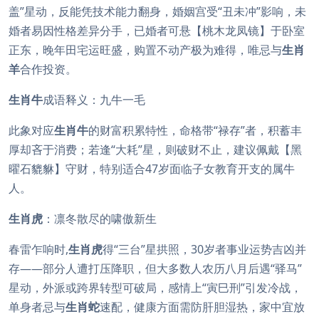
盖”星动，反能凭技术能力翻身，婚姻宫受“丑未冲”影响，未
婚者易因性格差异分手，已婚者可悬【桃木龙凤镜】于卧室
正东，晚年田宅运旺盛，购置不动产极为难得，唯忌与
生肖
羊
合作投资。
生肖牛
成语释义：九牛一毛
此象对应
生肖牛
的财富积累特性，命格带“禄存”者，积蓄丰
厚却吝于消费；若逢“大耗”星，则破财不止，建议佩戴【黑
曜石貔貅】守财，特别适合47岁面临子女教育开支的属牛
人。
生肖虎
：凛冬散尽的啸傲新生
春雷乍响时,
生肖虎
得“三台”星拱照，30岁者事业运势吉凶并
存——部分人遭打压降职，但大多数人农历八月后遇“驿马”
星动，外派或跨界转型可破局，感情上“寅巳刑”引发冷战，
单身者忌与
生肖蛇
速配，健康方面需防肝胆湿热，家中宜放