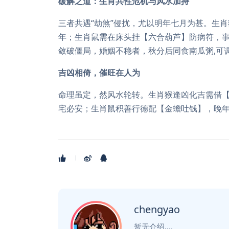
破解之道：生肖共性危机与风水加持
三者共遇“劫煞”侵扰，尤以明年七月为甚。生
年；生肖鼠需在床头挂【六合葫芦】防病符，
敛破僵局，婚姻不稳者，秋分后同食南瓜粥,可
吉凶相倚，催旺在人为
命理虽定，然风水轮转。生肖猴逢凶化吉需借
宅必安；生肖鼠积善行德配【金蟾吐钱】，晚年
chengyao
暂无介绍....