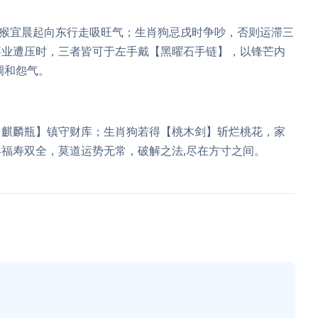
肖猴宜晨起向东行走吸旺气；生肖狗忌戌时争吵，否则运滞三
事业遭压时，三者皆可于左手戴【黑曜石手链】，以锋芒内
调和怨气。
【麒麟瓶】镇守财库；生肖狗若得【桃木剑】斩烂桃花，家
福寿双全，莫道运势无常，破解之法,尽在方寸之间。