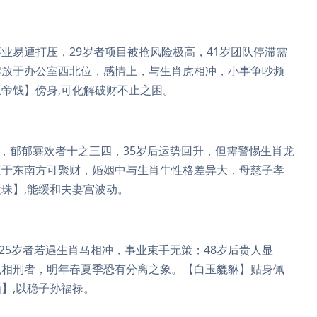
业易遭打压，29岁者项目被抢风险极高，41岁团队停滞需
摆放于办公室西北位，感情上，与生肖虎相冲，小事争吵频
帝钱】傍身,可化解破财不止之困。
骂，郁郁寡欢者十之三四，35岁后运势回升，但需警惕生肖龙
置于东南方可聚财，婚姻中与生肖牛性格差异大，母慈子孝
珠】,能缓和夫妻宫波动。
25岁者若遇生肖马相冲，事业束手无策；48岁后贵人显
兔相刑者，明年春夏季恐有分离之象。【白玉貔貅】贴身佩
】,以稳子孙福禄。