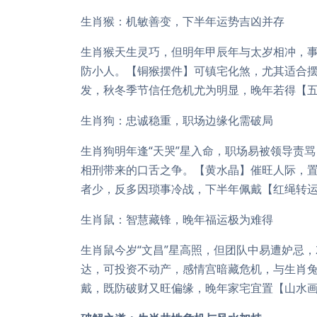
生肖猴：机敏善变，下半年运势吉凶并存
生肖猴天生灵巧，但明年甲辰年与太岁相冲，事
防小人。【铜猴摆件】可镇宅化煞，尤其适合
发，秋冬季节信任危机尤为明显，晚年若得【五
生肖狗：忠诚稳重，职场边缘化需破局
生肖狗明年逢“天哭”星入命，职场易被领导责
相刑带来的口舌之争。【黄水晶】催旺人际，
者少，反多因琐事冷战，下半年佩戴【红绳转运
生肖鼠：智慧藏锋，晚年福运极为难得
生肖鼠今岁“文昌”星高照，但团队中易遭妒忌，
达，可投资不动产，感情宫暗藏危机，与生肖
戴，既防破财又旺偏缘，晚年家宅宜置【山水画