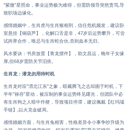
“紫微”星照命，事业运势极为难得，但需防领导突然责骂,导
致职场边缘化。
感情婚姻中，生肖虎与生肖猴相刑，信任危机频发，建议卧
室悬挂【铜葫芦】，化解口舌是非，47岁后运势攀升，可尝
试跨界合作，唯忌与生肖蛇合伙,否则血本无归。
风水要诀：书房放置【青龙摆件】，助文昌运，晚年子女缘
厚,但68岁需防关节旧疾。
生肖龙：潜龙勿用待时机
生肖龙对应“渭北江东”之象，暗藏腾飞之志却困于时机，下
半年“禄存”星动，被压制的事业运势终见曙光，但团队中必
有生肖狗之人暗中作梗，导致项目停滞，建议佩戴【红玛瑙
手链】,以火克金破局。
感情婚姻方面，与生肖兔相害，性格差异令小事争吵升级为