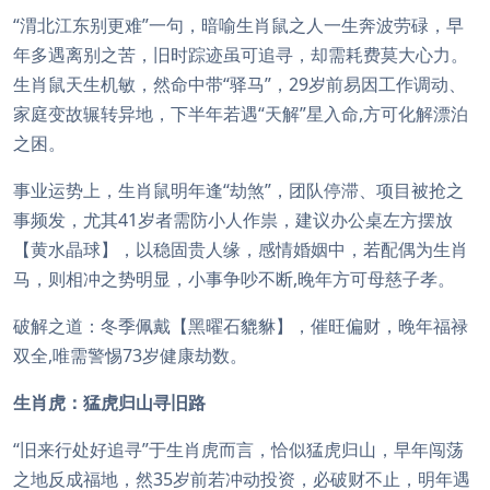
“渭北江东别更难”一句，暗喻生肖鼠之人一生奔波劳碌，早
年多遇离别之苦，旧时踪迹虽可追寻，却需耗费莫大心力。
生肖鼠天生机敏，然命中带“驿马”，29岁前易因工作调动、
家庭变故辗转异地，下半年若遇“天解”星入命,方可化解漂泊
之困。
事业运势上，生肖鼠明年逢“劫煞”，团队停滞、项目被抢之
事频发，尤其41岁者需防小人作祟，建议办公桌左方摆放
【黄水晶球】，以稳固贵人缘，感情婚姻中，若配偶为生肖
马，则相冲之势明显，小事争吵不断,晚年方可母慈子孝。
破解之道：冬季佩戴【黑曜石貔貅】，催旺偏财，晚年福禄
双全,唯需警惕73岁健康劫数。
生肖虎：猛虎归山寻旧路
“旧来行处好追寻”于生肖虎而言，恰似猛虎归山，早年闯荡
之地反成福地，然35岁前若冲动投资，必破财不止，明年遇