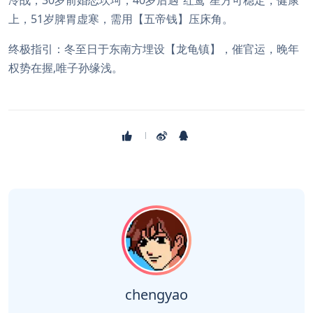
冷战，30岁前婚恋坎坷，40岁后遇“红鸾”星方可稳定，健康
上，51岁脾胃虚寒，需用【五帝钱】压床角。
终极指引：冬至日于东南方埋设【龙龟镇】，催官运，晚年
权势在握,唯子孙缘浅。
chengyao