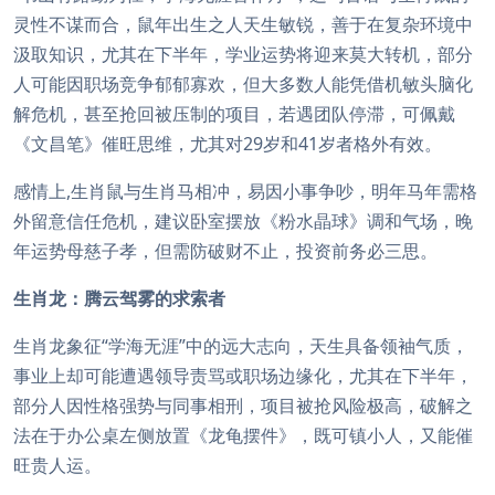
灵性不谋而合，鼠年出生之人天生敏锐，善于在复杂环境中
汲取知识，尤其在下半年，学业运势将迎来莫大转机，部分
人可能因职场竞争郁郁寡欢，但大多数人能凭借机敏头脑化
解危机，甚至抢回被压制的项目，若遇团队停滞，可佩戴
《文昌笔》催旺思维，尤其对29岁和41岁者格外有效。
感情上,生肖鼠与生肖马相冲，易因小事争吵，明年马年需格
外留意信任危机，建议卧室摆放《粉水晶球》调和气场，晚
年运势母慈子孝，但需防破财不止，投资前务必三思。
生肖龙：腾云驾雾的求索者
生肖龙象征“学海无涯”中的远大志向，天生具备领袖气质，
事业上却可能遭遇领导责骂或职场边缘化，尤其在下半年，
部分人因性格强势与同事相刑，项目被抢风险极高，破解之
法在于办公桌左侧放置《龙龟摆件》，既可镇小人，又能催
旺贵人运。