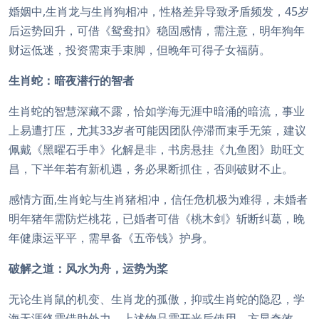
婚姻中,生肖龙与生肖狗相冲，性格差异导致矛盾频发，45岁
后运势回升，可借《鸳鸯扣》稳固感情，需注意，明年狗年
财运低迷，投资需束手束脚，但晚年可得子女福荫。
生肖蛇：暗夜潜行的智者
生肖蛇的智慧深藏不露，恰如学海无涯中暗涌的暗流，事业
上易遭打压，尤其33岁者可能因团队停滞而束手无策，建议
佩戴《黑曜石手串》化解是非，书房悬挂《九鱼图》助旺文
昌，下半年若有新机遇，务必果断抓住，否则破财不止。
感情方面,生肖蛇与生肖猪相冲，信任危机极为难得，未婚者
明年猪年需防烂桃花，已婚者可借《桃木剑》斩断纠葛，晚
年健康运平平，需早备《五帝钱》护身。
破解之道：风水为舟，运势为桨
无论生肖鼠的机变、生肖龙的孤傲，抑或生肖蛇的隐忍，学
海无涯终需借助外力，上述物品需开光后使用，方显奇效，