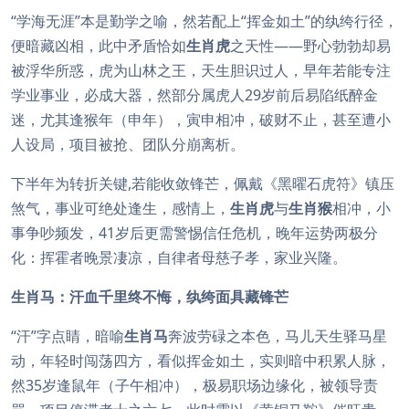
“学海无涯”本是勤学之喻，然若配上“挥金如土”的纨绔行径，
便暗藏凶相，此中矛盾恰如
生肖虎
之天性——野心勃勃却易
被浮华所惑，虎为山林之王，天生胆识过人，早年若能专注
学业事业，必成大器，然部分属虎人29岁前后易陷纸醉金
迷，尤其逢猴年（申年），寅申相冲，破财不止，甚至遭小
人设局，项目被抢、团队分崩离析。
下半年为转折关键,若能收敛锋芒，佩戴《黑曜石虎符》镇压
煞气，事业可绝处逢生，感情上，
生肖虎
与
生肖猴
相冲，小
事争吵频发，41岁后更需警惕信任危机，晚年运势两极分
化：挥霍者晚景凄凉，自律者母慈子孝，家业兴隆。
生肖马：汗血千里终不悔，纨绔面具藏锋芒
“汗”字点睛，暗喻
生肖马
奔波劳碌之本色，马儿天生驿马星
动，年轻时闯荡四方，看似挥金如土，实则暗中积累人脉，
然35岁逢鼠年（子午相冲），极易职场边缘化，被领导责