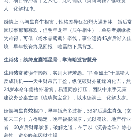
骂、项目停滞者十之六七，此时需以《黄铜马鞍》催旺贵
人，化解相冲。
感情上,马与
生肖牛
相害，性格差异犹如烈火遇寒冰，婚后常
因琐事郁郁寡欢，但明年龙年（辰午相生），单身者姻缘极
为难得，可借《粉水晶鸳鸯》牵线，事业运势45岁后渐入佳
境，早年投资终见回报，唯需防下属背叛。
生肖猪：纨绔皮囊福星骨，学海暗渡智慧舟
生肖猪
常被误作懒散，实则大智若愚。“挥金如土”于属猪人
反成转机——天生财帛宫丰盈，纵使破财亦能逢凶化吉，然
24岁本命年需格外谨慎，易遭同僚打压，团队中束手无策，
建议办公桌左摆《琉璃聚宝盆》，以水德润土，化解太岁。
婚姻与
生肖蛇
相冲，早年婚恋多波折，33岁后遇
生肖兔
（亥
卯未三合）方得稳定，晚年福报深厚，尤以餐饮、地产行业
者，60岁后财库暴涨，破解之道，在于以《沉香念珠》静心
养性，避免晚年因财生祸。