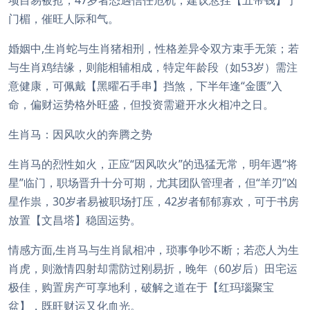
项目易被抢，47岁者恐遇信任危机，建议悬挂【五帝钱】于
门楣，催旺人际和气。
婚姻中,生肖蛇与生肖猪相刑，性格差异令双方束手无策；若
与生肖鸡结缘，则能相辅相成，特定年龄段（如53岁）需注
意健康，可佩戴【黑曜石手串】挡煞，下半年逢“金匮”入
命，偏财运势格外旺盛，但投资需避开水火相冲之日。
生肖马：因风吹火的奔腾之势
生肖马的烈性如火，正应“因风吹火”的迅猛无常，明年遇“将
星”临门，职场晋升十分可期，尤其团队管理者，但“羊刃”凶
星作祟，30岁者易被职场打压，42岁者郁郁寡欢，可于书房
放置【文昌塔】稳固运势。
情感方面,生肖马与生肖鼠相冲，琐事争吵不断；若恋人为生
肖虎，则激情四射却需防过刚易折，晚年（60岁后）田宅运
极佳，购置房产可享地利，破解之道在于【红玛瑙聚宝
盆】，既旺财运又化血光。