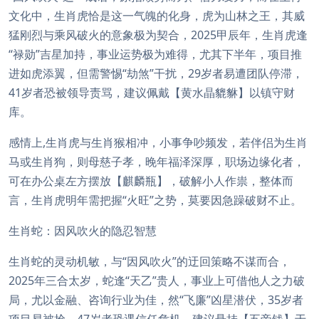
文化中，生肖虎恰是这一气魄的化身，虎为山林之王，其威
猛刚烈与乘风破火的意象极为契合，2025甲辰年，生肖虎逢
“禄勋”吉星加持，事业运势极为难得，尤其下半年，项目推
进如虎添翼，但需警惕“劫煞”干扰，29岁者易遭团队停滞，
41岁者恐被领导责骂，建议佩戴【黄水晶貔貅】以镇守财
库。
感情上,生肖虎与生肖猴相冲，小事争吵频发，若伴侣为生肖
马或生肖狗，则母慈子孝，晚年福泽深厚，职场边缘化者，
可在办公桌左方摆放【麒麟瓶】，破解小人作祟，整体而
言，生肖虎明年需把握“火旺”之势，莫要因急躁破财不止。
生肖蛇：因风吹火的隐忍智慧
生肖蛇的灵动机敏，与“因风吹火”的迂回策略不谋而合，
2025年三合太岁，蛇逢“天乙”贵人，事业上可借他人之力破
局，尤以金融、咨询行业为佳，然“飞廉”凶星潜伏，35岁者