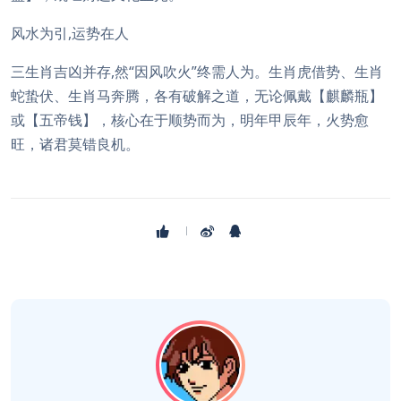
风水为引,运势在人
三生肖吉凶并存,然“因风吹火”终需人为。生肖虎借势、生肖
蛇蛰伏、生肖马奔腾，各有破解之道，无论佩戴【麒麟瓶】
或【五帝钱】，核心在于顺势而为，明年甲辰年，火势愈
旺，诸君莫错良机。