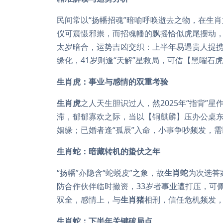
民间常以“扬幡招魂”暗喻呼唤逝去之物，在生
仪可震慑邪祟，而招魂幡的飘摇恰似虎尾摆动
太岁暗合，运势吉凶交织：上半年易遇贵人提携
缘化，41岁则逢“天解”星救局，可借【黑曜石
生肖虎：事业与感情的双重考验
生肖虎
之人天生胆识过人，然2025年“指背”
滞，郁郁寡欢之际，当以【铜麒麟】压办公桌
姻缘；已婚者逢“孤辰”入命，小事争吵频发，
生肖蛇：暗藏转机的蛰伏之年
“扬幡”亦隐含“蛇蜕皮”之象，故
生肖蛇
为次选答案
防合作伙伴临时撤资，33岁者事业遭打压，可佩
双全，感情上，与
生肖猪
相刑，信任危机频发，
生肖蛇：下半年关键破局点