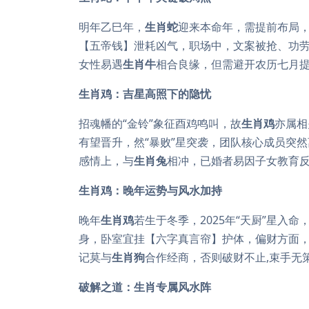
明年乙巳年，
生肖蛇
迎来本命年，需提前布局，
【五帝钱】泄耗凶气，职场中，文案被抢、功
女性易遇
生肖牛
相合良缘，但需避开农历七月提
生肖鸡：吉星高照下的隐忧
招魂幡的“金铃”象征酉鸡鸣叫，故
生肖鸡
亦属相
有望晋升，然“暴败”星突袭，团队核心成员突
感情上，与
生肖兔
相冲，已婚者易因子女教育反
生肖鸡：晚年运势与风水加持
晚年
生肖鸡
若生于冬季，2025年“天厨”星入
身，卧室宜挂【六字真言帘】护体，偏财方面
记莫与
生肖狗
合作经商，否则破财不止,束手无
破解之道：生肖专属风水阵