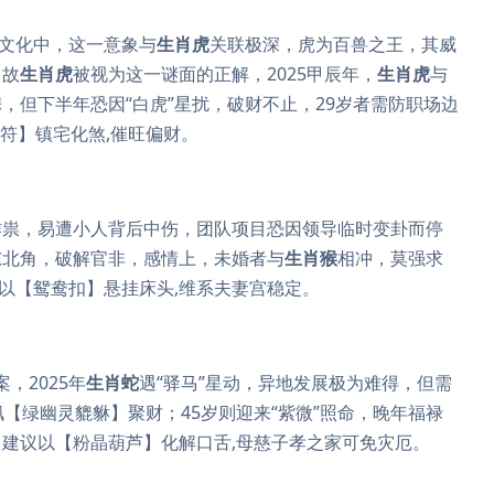
肖文化中，这一意象与
生肖虎
关联极深，虎为百兽之王，其威
，故
生肖虎
被视为这一谜面的正解，2025甲辰年，
生肖虎
与
，但下半年恐因“白虎”星扰，破财不止，29岁者需防职场边
虎符】镇宅化煞,催旺偏财。
星作祟，易遭小人背后中伤，团队项目恐因领导临时变卦而停
东北角，破解官非，感情上，未婚者与
生肖猴
相冲，莫强求
需以【鸳鸯扣】悬挂床头,维系夫妻宫稳定。
，2025年
生肖蛇
遇“驿马”星动，异地发展极为难得，但需
【绿幽灵貔貅】聚财；45岁则迎来“紫微”照命，晚年福禄
建议以【粉晶葫芦】化解口舌,母慈子孝之家可免灾厄。