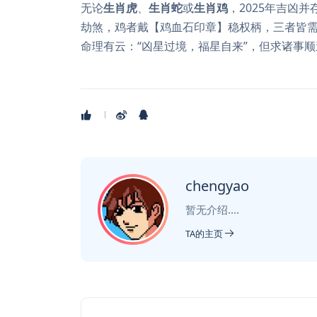
无论
生肖虎
、
生肖蛇
或
生肖鸡
，2025年吉凶
劫煞，鸡者戴【鸡血石印章】稳权柄，三者皆
命理有云：“凶星过境，福星自来”，但求诸事顺
chengyao
暂无介绍....
TA的主页