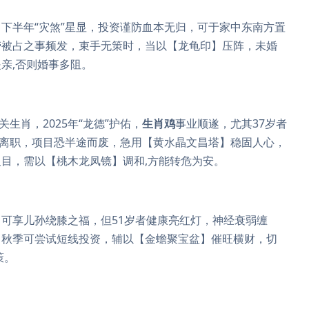
下半年“灾煞”星显，投资谨防血本无归，可于家中东南方置
劳被占之事频发，束手无策时，当以【龙龟印】压阵，未婚
亲,否则婚事多阻。
关生肖，2025年“龙德”护佑，
生肖鸡
事业顺遂，尤其37岁者
然离职，项目恐半途而废，急用【黄水晶文昌塔】稳固人心，
目，需以【桃木龙凤镜】调和,方能转危为安。
命，可享儿孙绕膝之福，但51岁者健康亮红灯，神经衰弱缠
，秋季可尝试短线投资，辅以【金蟾聚宝盆】催旺横财，切
策。