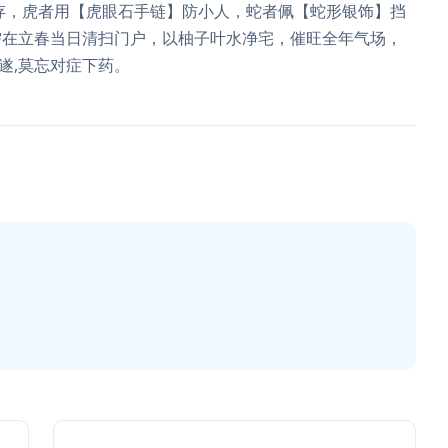
并存，虎者用【虎眼石手链】防小人，蛇者佩【蛇形银饰】挡
需在立春当日清扫门户，以柚子叶水净宅，催旺全年气场，
遂,莫忘对症下药。