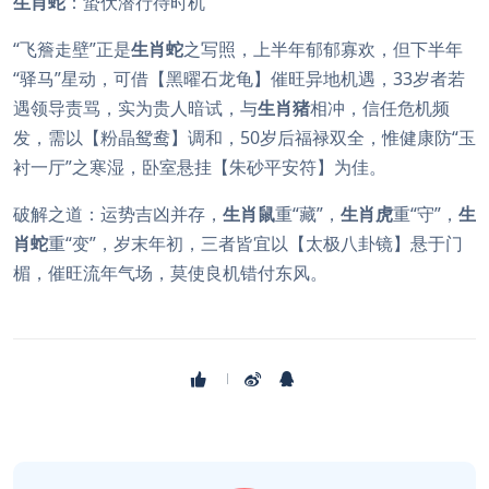
生肖蛇
：蛰伏潜行待时机
“飞簷走壁”正是
生肖蛇
之写照，上半年郁郁寡欢，但下半年
“驿马”星动，可借【黑曜石龙龟】催旺异地机遇，33岁者若
遇领导责骂，实为贵人暗试，与
生肖猪
相冲，信任危机频
发，需以【粉晶鸳鸯】调和，50岁后福禄双全，惟健康防“玉
衬一厅”之寒湿，卧室悬挂【朱砂平安符】为佳。
破解之道：运势吉凶并存，
生肖鼠
重“藏”，
生肖虎
重“守”，
生
肖蛇
重“变”，岁末年初，三者皆宜以【太极八卦镜】悬于门
楣，催旺流年气场，莫使良机错付东风。