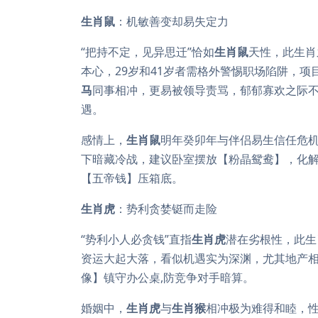
生肖鼠
：机敏善变却易失定力
“把持不定，见异思迁”恰如
生肖鼠
天性，此生肖
本心，29岁和41岁者需格外警惕职场陷阱，
马
同事相冲，更易被领导责骂，郁郁寡欢之际不
遇。
感情上，
生肖鼠
明年癸卯年与伴侣易生信任危
下暗藏冷战，建议卧室摆放【粉晶鸳鸯】，化
【五帝钱】压箱底。
生肖虎
：势利贪婪铤而走险
“势利小人必贪钱”直指
生肖虎
潜在劣根性，此生
资运大起大落，看似机遇实为深渊，尤其地产
像】镇守办公桌,防竞争对手暗算。
婚姻中，
生肖虎
与
生肖猴
相冲极为难得和睦，