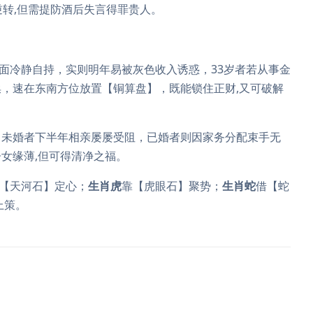
逆转,但需提防酒后失言得罪贵人。
面冷静自持，实则明年易被灰色收入诱惑，33岁者若从事金
，速在东南方位放置【铜算盘】，既能锁住正财,又可破解
，未婚者下半年相亲屡屡受阻，已婚者则因家务分配束手无
女缘薄,但可得清净之福。
【天河石】定心；
生肖虎
靠【虎眼石】聚势；
生肖蛇
借【蛇
上策。