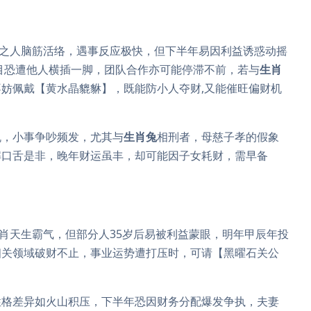
之人脑筋活络，遇事反应极快，但下半年易因利益诱惑动摇
项目恐遭他人横插一脚，团队合作亦可能停滞不前，若与
生肖
妨佩戴【黄水晶貔貅】，既能防小人夺财,又能催旺偏财机
机，小事争吵频发，尤其与
生肖兔
相刑者，母慈子孝的假象
解口舌是非，晚年财运虽丰，却可能因子女耗财，需早备
肖天生霸气，但部分人35岁后易被利益蒙眼，明年甲辰年投
相关领域破财不止，事业运势遭打压时，可请【黑曜石关公
性格差异如火山积压，下半年恐因财务分配爆发争执，夫妻