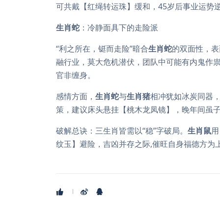
可共戴【红绳转运珠】缓和，45岁后事业运势
生肖蛇
：冷静面具下的走险派
“利之所在，铤而走险”暗合
生肖蛇
的双面性，表
融行业，莫大危机潜伏，团队中可能有内鬼作祟
官非缠身。
感情方面，
生肖蛇
与
生肖猪
相冲犹如冰炭同器
策，建议床头悬挂【桃木龙凤镜】，晚年间虽子
破解总诀：三生肖皆需以“稳”字破局。
生肖鼠
用
纹玉】避险，吉凶并存之际,催旺自身福德方为