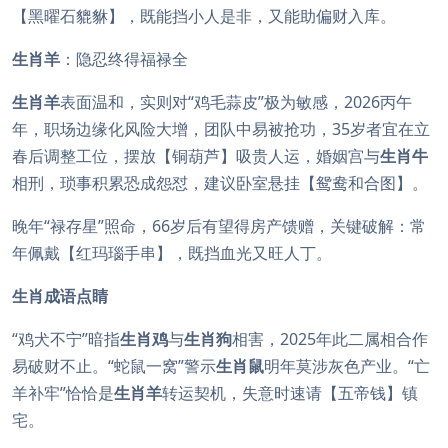
【黑曜石貔貅】，既能挡小人是非，又能助偏财入库。
生肖羊
：隐忍终得福禄全
生肖羊
表面温和，实则对“鸡毛蒜皮”极为敏感，2026丙午
年，职场边缘化风险大增，团队中易被抢功，35岁者宜在立
春后调整工位，摆放【铜葫芦】吸贵人运，婚姻宫与
生肖牛
相刑，琐事积累恐成怨怼，建议卧室悬挂【鸳鸯和合图】。
晚年“禄存星”照命，66岁后有望得房产馈赠，关键破解：常
年佩戴【红玛瑙手串】，既挡血光又旺人丁。
生肖成语点睛
“鸡犬不宁”暗指
生肖鸡
与
生肖狗
相害，2025年此二属相合作
易破财不止。“蛇鼠一窝”警示
生肖鼠
明年莫涉灰色产业。“亡
羊补牢”恰恰是
生肖羊
转运契机，失意时速请【五帝钱】镇
宅。