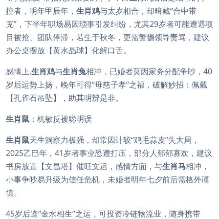
控者，明年甲辰年，
生肖鸡
与太岁相合，却暗藏“合中带
克”，下半年职场易因琐事引发纠纷，尤其29岁者可能遭遇项
目被抢、团队停滞，若生于秋冬，更需警惕领导责骂，建议
办公桌摆放【黄水晶球】化解口舌。
感情上,
生肖鸡
与
生肖兔
相冲，已婚者莫因家务分配争吵，40
岁后运势上扬，晚年可得“母慈子孝”之福，破解妙招：佩戴
【孔雀石吊坠】，助其明辨是非。
生肖鼠
：机敏反被聪明误
生肖鼠
天生洞察力极强，却常因计较“鸡毛蒜皮”失大局，
2025乙巳年，41岁者事业恐遭打压，部分人郁郁寡欢，建议
书房放置【文昌塔】催旺文运，感情方面，与
生肖马
相冲，
小事争吵易升级为信任危机，未婚者明年七夕前后需格外谨
慎。
45岁后逢“金水相生”之运，可投资冷链物流业，随身携带