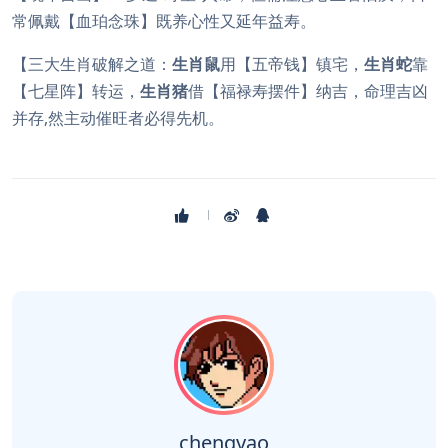
常佩戴【血珀念珠】既养心性又延年益寿。
【三大生肖破解之道：
生肖鼠
用【五帝钱】镇宅，
生肖蛇
靠
【七星阵】转运，
生肖猪
借【福禄寿摆件】纳吉，命理吉凶
并存,然主动催旺者必得先机。
chengyao