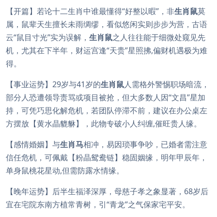
【开篇】若论十二生肖中谁最懂得“好整以暇”，非
生肖鼠
莫
属，鼠辈天生擅长未雨绸缪，看似悠闲实则步步为营，古语
云“鼠目寸光”实为误解，
生肖鼠
之人往往能于细微处窥见先
机，尤其在下半年，财运宫逢“天贵”星照拂,偏财机遇极为难
得。
【事业运势】29岁与41岁的
生肖鼠
人需格外警惕职场暗流，
部分人恐遭领导责骂或项目被抢，但大多数人因“文昌”星加
持，可凭巧思化解危机，若团队停滞不前，建议在办公桌左
方摆放【黄水晶貔貅】，此物专破小人纠缠,催旺贵人缘。
【感情婚姻】与
生肖马
相冲，易因琐事争吵，已婚者需注意
信任危机，可佩戴【粉晶鸳鸯链】稳固姻缘，明年甲辰年，
单身鼠桃花星动,但需防露水情缘。
【晚年运势】后半生福泽深厚，母慈子孝之象显著，68岁后
宜在宅院东南方植常青树，引“青龙”之气保家宅平安。