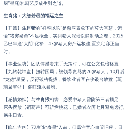
厨”星庇佑,厨艺反成生财之道。
生肖猪：大智若愚的福运之主
【开篇】
生肖猪
的“好整以暇”是憨厚表象下的莫大智慧，谚
语“猪突豨勇”不足概全，实则猪人深谙以静制动之理，2025
乙巳年逢“太阴”化禄，47岁猪人房产运极佳,置换宅邸正当
时。
【事业运势】团队停滞者束手无策时，可在公文包暗格置
【九转乾坤盘】扭转困局，被领导责骂的26岁猪人，10月后
“龙德”星显，反得破格提拔，餐饮业者宜在收银台放置【琉
璃聚宝盆】,催旺流水暴增。
【感情婚姻】与
生肖猴
相害，恋爱中猪人需防第三者插足，
床头摆放【铜葫芦】可斩烂桃花，已婚者农历七月避免远行,
易生口舌。
【晚年吉凶】72岁逢“寿星”入命，但需注意心血管旧疾，日