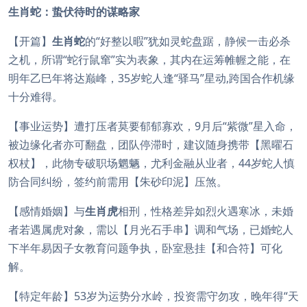
生肖蛇：蛰伏待时的谋略家
【开篇】
生肖蛇
的“好整以暇”犹如灵蛇盘踞，静候一击必杀
之机，所谓“蛇行鼠窜”实为表象，其内在运筹帷幄之能，在
明年乙巳年将达巅峰，35岁蛇人逢“驿马”星动,跨国合作机缘
十分难得。
【事业运势】遭打压者莫要郁郁寡欢，9月后“紫微”星入命，
被边缘化者亦可翻盘，团队停滞时，建议随身携带【黑曜石
权杖】，此物专破职场魍魉，尤利金融从业者，44岁蛇人慎
防合同纠纷，签约前需用【朱砂印泥】压煞。
【感情婚姻】与
生肖虎
相刑，性格差异如烈火遇寒冰，未婚
者若遇属虎对象，需以【月光石手串】调和气场，已婚蛇人
下半年易因子女教育问题争执，卧室悬挂【和合符】可化
解。
【特定年龄】53岁为运势分水岭，投资需守勿攻，晚年得“天