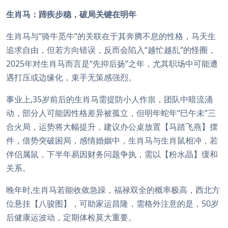
生肖马：蹄疾步稳，破局关键在明年
生肖马与“骑牛觅牛”的关联在于其奔腾不息的性格，马天生
追求自由，但若方向错误，反而会陷入“越忙越乱”的怪圈，
2025年对生肖马而言是“先抑后扬”之年，尤其职场中可能遭
遇打压或边缘化，束手无策感强烈。
事业上,35岁前后的生肖马需提防小人作祟，团队中暗流涌
动，部分人可能因性格差异被孤立，但明年蛇年“巳午未”三
合火局，运势将大幅提升，建议办公桌放置【马踏飞燕】摆
件，借势突破困局，感情婚姻中，生肖马与生肖鼠相冲，若
伴侣属鼠，下半年易因财务问题争执，需以【粉水晶】缓和
关系。
晚年时,生肖马若能收敛急躁，福禄双全的概率极高，西北方
位悬挂【八骏图】，可助家运昌隆，需格外注意的是，50岁
后健康运波动，定期体检莫大重要。