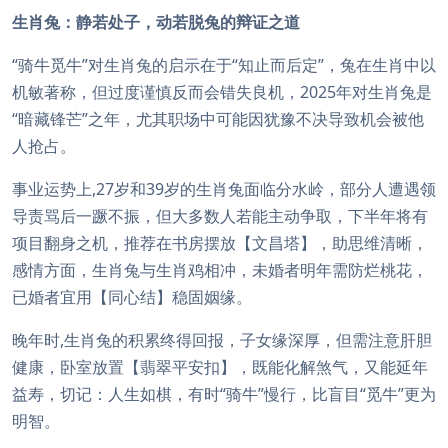
生肖兔：静若处子，动若脱兔的辩证之道
“骑牛觅牛”对生肖兔的启示在于“知止而后定”，兔在生肖中以
机敏著称，但过度谨慎反而会错失良机，2025年对生肖兔是
“暗藏锋芒”之年，尤其职场中可能因犹豫不决导致机会被他
人抢占。
事业运势上,27岁和39岁的生肖兔面临分水岭，部分人遭遇领
导责骂后一蹶不振，但大多数人若能主动争取，下半年将有
项目翻身之机，推荐在书房摆放【文昌塔】，助思维清晰，
感情方面，生肖兔与生肖鸡相冲，未婚者明年需防烂桃花，
已婚者宜用【同心结】稳固姻缘。
晚年时,生肖兔的积累终得回报，子女缘深厚，但需注意肝胆
健康，卧室放置【翡翠平安扣】，既能化解煞气，又能延年
益寿，切记：人生如棋，有时“骑牛”慢行，比盲目“觅牛”更为
明智。