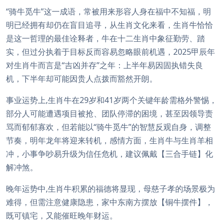
“骑牛觅牛”这一成语，常被用来形容人身在福中不知福，明
明已经拥有却仍在盲目追寻，从生肖文化来看，生肖牛恰恰
是这一哲理的最佳诠释者，牛在十二生肖中象征勤劳、踏
实，但过分执着于目标反而容易忽略眼前机遇，2025甲辰年
对生肖牛而言是“吉凶并存”之年：上半年易因固执错失良
机，下半年却可能因贵人点拨而豁然开朗。
事业运势上,生肖牛在29岁和41岁两个关键年龄需格外警惕，
部分人可能遭遇项目被抢、团队停滞的困境，甚至因领导责
骂而郁郁寡欢，但若能以“骑牛觅牛”的智慧反观自身，调整
节奏，明年龙年将迎来转机，感情方面，生肖牛与生肖羊相
冲，小事争吵易升级为信任危机，建议佩戴【三合手链】化
解冲煞。
晚年运势中,生肖牛积累的福德将显现，母慈子孝的场景极为
难得，但需注意健康隐患，家中东南方摆放【铜牛摆件】，
既可镇宅，又能催旺晚年财运。