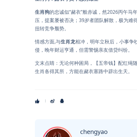
生肖狗
的忠诚似“赭衣”般赤诚，然2026丙午马
压，提案屡被否决；39岁者团队解散，极为难
扭转竞争颓势。
情感方面,与
生肖龙
相冲，明年立秋后，小事争
侵，晚年财运亨通，但需警惕亲友借贷纠纷。
文末点睛：无论何种困局，【五帝钱】配红绳
生肖各得其所，方能在赭衣塞路中辟出生天。
chengyao