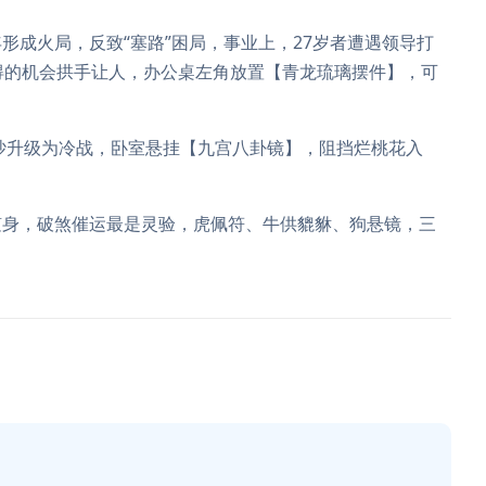
年形成火局，反致“塞路”困局，事业上，27岁者遭遇领导打
得的机会拱手让人，办公桌左角放置【青龙琉璃摆件】，可
吵升级为冷战，卧室悬挂【九宫八卦镜】，阻挡烂桃花入
随身，破煞催运最是灵验，虎佩符、牛供貔貅、狗悬镜，三