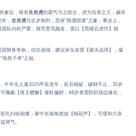
生肖象征，唯有
生肖虎
的霸气与之暗合，虎为百兽之王，赭衣
蛇年，
生肖虎
与太岁相刑，恐有“路遇阻塞”之象，事业上，
岁者团队内耗严重，领导责骂频发，需以【黑曜石虎符】镇
恐因财务争执，信任崩塌，建议床头放置【紫水晶球】，凝
“母慈子孝”之福。
，牛年生人逢2025甲辰龙年，辰丑相破，破财不止，35岁
可佩戴【黄玉貔貅】催旺偏财，48岁者需防职场边缘化，
因彩礼纠纷闹僵，家中东南角摆放【铜葫芦】，可缓和六亲
补益肾气。