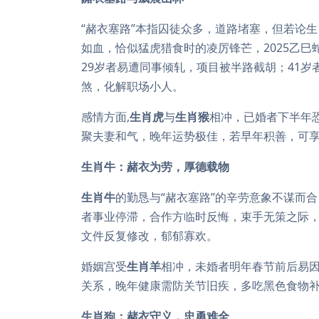
“赭衣塞路”本指囚徒众多，道路堵塞，但若论
如血，恰似猛虎猎食时的凌厉锋芒，2025乙巳
29岁者易遭同事倾轧，项目被半路截胡；41
煞，化解职场小人。
感情方面,
生肖虎
与
生肖猴
相冲，已婚者下半年
聚夫妻和气，晚年运势极佳，若早年积善，可享
生肖牛：赭衣为劳，厚德载物
生肖牛
的勤恳与“赭衣塞路”的辛劳意象不谋而合
者事业停滞，合作方临时反悔，束手无策之际，
文件反复修改，郁郁寡欢。
婚姻宫受
生肖羊
相冲，未婚者明年春节前后易
关系，晚年健康需防关节旧疾，多吃黑色食物
生肖狗：赭衣守义，忠勇难全