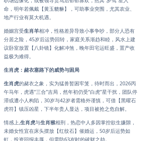
职场边缘化，或被领导责骂后郁郁寡欢，然其“岁驾”星入
命，明年若佩戴【黄玉貔貅】，可助事业突围，尤其农业、
地产行业有莫大机遇。
婚姻宫受
生肖羊
相冲，性格差异导致小事争吵，部分人恐有
分居之险，45岁后运势回转，家庭关系渐趋和睦，风水上建
议卧室放置【八卦镜】化解冲煞，晚年田宅运旺盛，置产收
益极为难得。
生肖虎：赭衣塞路下的威势与困局
生肖虎
的赭衣之象，实为猛兽暂困牢笼，待时而出，2026丙
午马年，虎遇“三合”吉局，然年初仍受“白虎”星干扰，团队停
滞或遭小人构陷，30岁与42岁者需格外谨慎，可借【黑曜石
虎符】镇压凶星，下半年贵人显达，项目被抢之危自解。
情感上,
生肖虎
与
生肖猴
相刑，热恋中人多因掌控欲生嫌隙，
未婚女性宜在床头摆放【红纹石】催婚运，50岁后运势如
虹，投资回报丰厚，但需防63岁时的破财之劫。