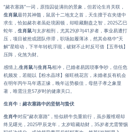
“赭衣塞路”一词，原指囚徒满街的景象，但若论生肖关联，
生肖鼠
最符其神髓，鼠居十二地支之首，天生擅于在夹缝中
求生，恰如赭衣者虽处境困顿，却暗藏翻盘之智，2025乙巳
蛇年，
生肖鼠
与太岁相刑，尤其29岁与41岁者，事业易遭打
压，项目被抢或团队停滞，职场如履薄冰，然其命格中“天
解”星暗动，下半年转机浮现，破财不止时反可借【五帝钱】
压阵，化煞为财。
感情上,
生肖鼠
与
生肖马
相冲，已婚者易因琐事争吵，信任危
机频发，若能以【粉水晶球】催旺桃花宫，未婚者反有机会
在明年丙午马年遇正缘，晚年运势极佳，母慈子孝之象显
著，唯需注意57岁时的健康关口。
生肖牛：赭衣塞路中的坚韧与蛰伏
生肖牛
对应“赭衣塞路”，恰似耕牛负重前行，虽步履维艰却
终见曙光，2025甲辰龙年，太岁暗藏劫财，35岁者尤需警惕