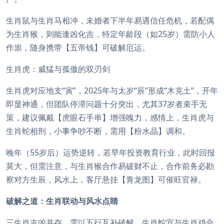
生肖鼠与生肖马相冲，未婚者下半年易遇信任危机，若配偶
为生肖猴，则能逢凶化吉，特定年龄段（如25岁）需防小人
作祟，随身携带【五帝钱】可破解厄运。
生肖虎：威猛与孤傲的双刃剑
生肖虎对应地支“寅”，2025年与太岁“辰”形成“木克土”，开年
即显神通，但团队停滞问题十分突出，尤其37岁者束手无
策，建议佩戴【虎眼石手串】增强魄力，感情上，生肖虎与
生肖蛇相刑，小事争吵不断，需用【粉水晶】调和。
晚年（55岁后）运势逆转，若早年投资教育行业，此时回报
莫大，但需注意，与生肖猴合作易破财不止，合作前务必勘
察对方生辰，风水上，客厅悬挂【青龙图】可催旺官禄。
破解之道：生肖联动与风水点睛
三生肖吉凶并存，需以五行互补破解。生肖蛇宜与生肖鸡合