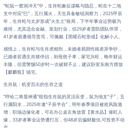
“蛇鼠一窝洞冲天”中，生肖蛇象征谋略与隐忍，蛇在十二地
支中对应“巳”，五行属火，天生具备敏锐洞察力，2025甲辰
年，生肖蛇与太岁形成“火生土”格局，下半年事业运势极为
难得，尤其适合金融、策划行业，但29岁者需防团队停滞，
41岁者易遭领导责骂，可佩戴【黑曜石蛇形戒】化解小人。
感情上，生肖蛇与生肖虎相刑，未婚者易因性格差异争吵，
已婚者若遇生肖猪伴侣，则母慈子孝，家宅兴旺，晚年财运
丰隆，但需警惕50岁时一次破财不止，建议卧室东南方摆放
【麒麟瓶】镇宅。
生肖鼠：机变百出的生存之道
“哼哈二将显神通”暗指生肖鼠的灵活应变，鼠为地支“子”，五
行属阳水，2025年逢“子辰半合”，明年春季项目被抢风险激
增，职场边缘化者，可在办公桌左角放置【黄水晶】催旺人
缘，33岁者事业运势遭打压，但48岁后偏财极佳,可投资不动
产。