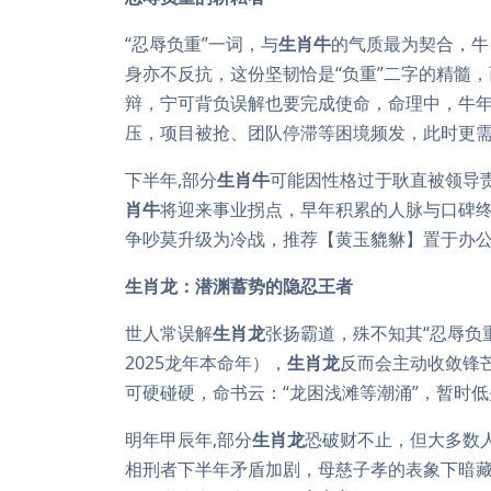
“忍辱负重”一词，与
生肖牛
的气质最为契合，牛
身亦不反抗，这份坚韧恰是“负重”二字的精髓，
辩，宁可背负误解也要完成使命，命理中，牛年出
压，项目被抢、团队停滞等困境频发，此时更需
下半年,部分
生肖牛
可能因性格过于耿直被领导
肖牛
将迎来事业拐点，早年积累的人脉与口碑
争吵莫升级为冷战，推荐【黄玉貔貅】置于办
生肖龙：潜渊蓄势的隐忍王者
世人常误解
生肖龙
张扬霸道，殊不知其“忍辱负
2025龙年本命年），
生肖龙
反而会主动收敛锋芒
可硬碰硬，命书云：“龙困浅滩等潮涌”，暂时
明年甲辰年,部分
生肖龙
恐破财不止，但大多数
相刑者下半年矛盾加剧，母慈子孝的表象下暗