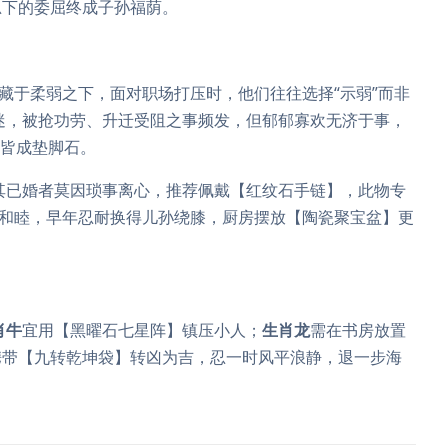
忍下的委屈终成子孙福荫。
刃藏于柔弱之下，面对职场打压时，他们往往选择“示弱”而非
迷，被抢功劳、升迁受阻之事频发，但郁郁寡欢无济于事，
屈皆成垫脚石。
其已婚者莫因琐事离心，推荐佩戴【红纹石手链】，此物专
和睦，早年忍耐换得儿孙绕膝，厨房摆放【陶瓷聚宝盆】更
肖牛
宜用【黑曜石七星阵】镇压小人；
生肖龙
需在书房放置
携带【九转乾坤袋】转凶为吉，忍一时风平浪静，退一步海