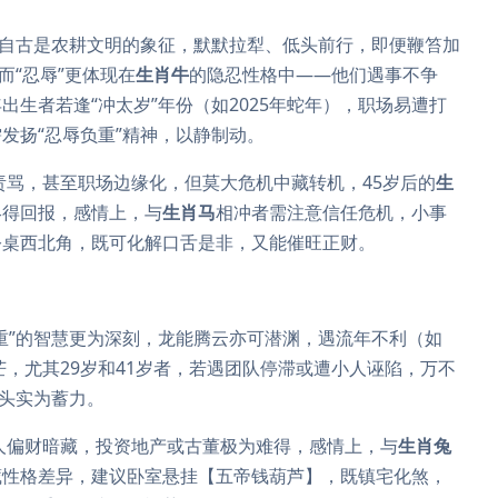
自古是农耕文明的象征，默默拉犁、低头前行，即便鞭笞加
而“忍辱”更体现在
生肖牛
的隐忍性格中——他们遇事不争
生者若逢“冲太岁”年份（如2025年蛇年），职场易遭打
发扬“忍辱负重”精神，以静制动。
责骂，甚至职场边缘化，但莫大危机中藏转机，45岁后的
生
终得回报，感情上，与
生肖马
相冲者需注意信任危机，小事
公桌西北角，既可化解口舌是非，又能催旺正财。
重”的智慧更为深刻，龙能腾云亦可潜渊，遇流年不利（如
，尤其29岁和41岁者，若遇团队停滞或遭小人诬陷，万不
低头实为蓄力。
人偏财暗藏，投资地产或古董极为难得，感情上，与
生肖兔
藏性格差异，建议卧室悬挂【五帝钱葫芦】，既镇宅化煞，