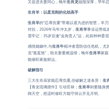
又促进夫妻同心，晚年
生肖龙
福报深厚，早年
生肖羊：以柔克刚的化劫高手
生肖羊
的“忍辱负重”带着以退为进的智慧，羊
对抗，2026年马年冲太岁，
生肖羊
事业运势低
需牢记：35岁后逢“金舆贵人”运，此前种种委
感情婚姻中,与
生肖牛
相冲者需防信任危机，尤
克“孤鸾煞”，助夫妻重燃温情，晚年
生肖羊
家庭
能催旺家族财运。
破解指引
三大生肖虽皆能忍辱负重,但破解之道各异：
生
【青龙琉璃摆件】引动官禄；
生肖羊
则要随身
阔天空，然适时催旺方能守得云开见月明。