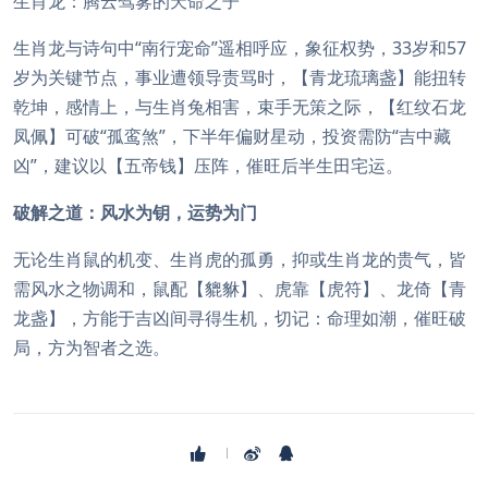
生肖龙：腾云驾雾的天命之子
生肖龙与诗句中“南行宠命”遥相呼应，象征权势，33岁和57
岁为关键节点，事业遭领导责骂时，【青龙琉璃盏】能扭转
乾坤，感情上，与生肖兔相害，束手无策之际，【红纹石龙
凤佩】可破“孤鸾煞”，下半年偏财星动，投资需防“吉中藏
凶”，建议以【五帝钱】压阵，催旺后半生田宅运。
破解之道：风水为钥，运势为门
无论生肖鼠的机变、生肖虎的孤勇，抑或生肖龙的贵气，皆
需风水之物调和，鼠配【貔貅】、虎靠【虎符】、龙倚【青
龙盏】，方能于吉凶间寻得生机，切记：命理如潮，催旺破
局，方为智者之选。