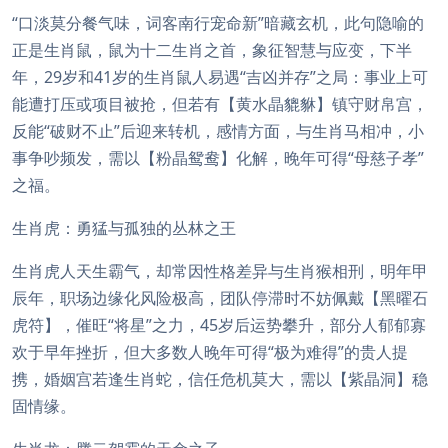
“口淡莫分餐气味，词客南行宠命新”暗藏玄机，此句隐喻的
正是生肖鼠，鼠为十二生肖之首，象征智慧与应变，下半
年，29岁和41岁的生肖鼠人易遇“吉凶并存”之局：事业上可
能遭打压或项目被抢，但若有【黄水晶貔貅】镇守财帛宫，
反能“破财不止”后迎来转机，感情方面，与生肖马相冲，小
事争吵频发，需以【粉晶鸳鸯】化解，晚年可得“母慈子孝”
之福。
生肖虎：勇猛与孤独的丛林之王
生肖虎人天生霸气，却常因性格差异与生肖猴相刑，明年甲
辰年，职场边缘化风险极高，团队停滞时不妨佩戴【黑曜石
虎符】，催旺“将星”之力，45岁后运势攀升，部分人郁郁寡
欢于早年挫折，但大多数人晚年可得“极为难得”的贵人提
携，婚姻宫若逢生肖蛇，信任危机莫大，需以【紫晶洞】稳
固情缘。