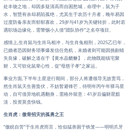
处丰饶之地，却因多疑清高而自困愁城，命理中，鼠为子
水，智慧有余却易陷孤绝，尤其生于农历十月者，晚年易因
过度防备亲友而郁郁寡欢，29岁与41岁为关键转折，此时若
遇职场边缘化，需警惕小人借“团队协作”之名夺项目。
感情上,生肖鼠与生肖马相冲，与生肖兔相刑，2025乙巳年，
已婚者恐因财务琐事爆发信任危机，未婚者则可能因挑剔错
失良缘，破解之道在于【黄水晶貔貅】，此物既能镇宅聚
财，又可软化鼠辈心性，促“母慈子孝”之家运。
事业方面,下半年土星逆行期间，部分人将遭领导无故责骂，
然生肖鼠天生善蛰伏，不妨暂避锋芒，待明年丙午年驿马星
动，自可借异地机遇翻身，需格外留意：41岁后偏财星黯
淡，投资莫贪快钱。
生肖虎：傲骨招灾的孤勇之王
“傲睨自苦”于生肖虎而言，恰似猛兽困于铁笼——明明爪牙