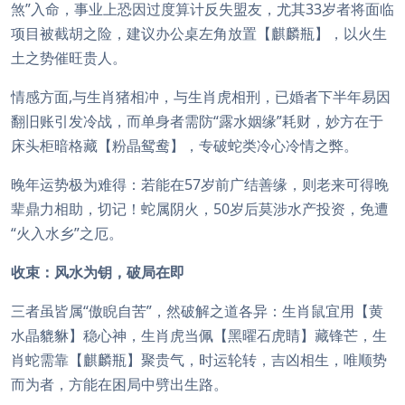
煞”入命，事业上恐因过度算计反失盟友，尤其33岁者将面临
项目被截胡之险，建议办公桌左角放置【麒麟瓶】，以火生
土之势催旺贵人。
情感方面,与生肖猪相冲，与生肖虎相刑，已婚者下半年易因
翻旧账引发冷战，而单身者需防“露水姻缘”耗财，妙方在于
床头柜暗格藏【粉晶鸳鸯】，专破蛇类冷心冷情之弊。
晚年运势极为难得：若能在57岁前广结善缘，则老来可得晚
辈鼎力相助，切记！蛇属阴火，50岁后莫涉水产投资，免遭
“火入水乡”之厄。
收束：风水为钥，破局在即
三者虽皆属“傲睨自苦”，然破解之道各异：生肖鼠宜用【黄
水晶貔貅】稳心神，生肖虎当佩【黑曜石虎睛】藏锋芒，生
肖蛇需靠【麒麟瓶】聚贵气，时运轮转，吉凶相生，唯顺势
而为者，方能在困局中劈出生路。