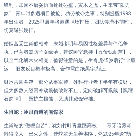
锋利，却因不屑妥协而处处碰壁，寅木之虎，生来带“阳刃
煞”，青年时多遇项目被抢、功劳被夺之事，特别提醒1998
年出生者，2025甲辰年将遭遇职场打压，团队停滞不前时，
切莫逞强硬扛。
婚姻宫受生肖猴相冲，未婚者明年易因性格差异与伴侣争
执，已育者需防子女缘薄，建议卧室悬挂【五帝钱葫芦】，
以金气化解木火相克，值得注意的是，生肖虎45岁后行“比肩
运”，旧友反目概率极高，合作需白纸黑字为证。
财运吉凶并存：部分从事军警、外科行业者下半年有横财，
但大多数人恐因冲动购物破财不止，定向破解可佩戴【黑曜
石虎睛】，既护主挡煞，又助其藏锋守拙。
生肖蛇：冷眼自缚的智谋家
生肖蛇的“傲睨自苦”，犹如竹叶青盘踞高枝——毒牙暗藏却
懒得咬人，巳火之性，使蛇辈天生善谋略，然2025年逢“劫