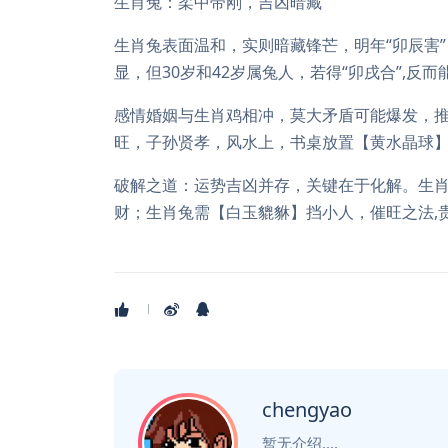
生肖兔：柔中带刚，吉凶暗藏
生肖兔表面温和，实则暗藏锋芒，明年“卯辰害
显，但30岁和42岁属兔人，若得“卯戌合”,反
感情婚姻与生肖鸡相冲，莫大矛盾可能爆发，推
旺，子孙贤孝，风水上，书桌放置【黄水晶球
破解之道：运势吉凶并存，关键在于化解。生
财；生肖兔需【白玉貔貅】挡小人，催旺之法,
chengyao
暂无介绍....