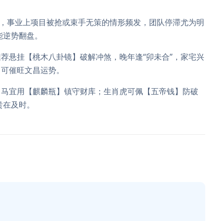
”，事业上项目被抢或束手无策的情形频发，团队停滞尤为明
而能逆势翻盘。
荐悬挂【桃木八卦镜】破解冲煞，晚年逢“卯未合”，家宅兴
】可催旺文昌运势。
肖马宜用【麒麟瓶】镇守财库；生肖虎可佩【五帝钱】防破
贵在及时。