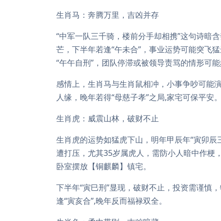
生肖马：奔腾万里，吉凶并存
“中军一队三千骑，楼前分手却相携”这句诗暗
芒，下半年若逢“午未合”，事业运势可能突飞猛
“午午自刑”，团队停滞或被领导责骂的情形可能
感情上，生肖马与生肖鼠相冲，小事争吵可能
人缘，晚年若得“母慈子孝”之局,家宅可保平安
生肖虎：威震山林，破财不止
生肖虎的运势如猛虎下山，明年甲辰年“寅卯辰
遭打压，尤其35岁属虎人，需防小人暗中作梗
卧室摆放【铜麒麟】镇宅。
下半年“寅巳刑”显现，破财不止，投资需谨慎
逢“寅亥合”,晚年反而福禄双全。