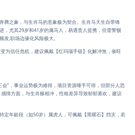
含奔腾之象，与生肖马的意象极为契合。生肖马天生自带锋
进，尤其29岁和41岁的属马人，易遇贵人提携，但需警惕
频发,职场边缘化风险极大。
演变为信任危机，建议佩戴【红玛瑙手链】化解冲煞，催旺
。
三会”，事业运势极为难得，项目资源唾手可得，但部分人恐
，感情方面，与生肖猴相冲，性格差异导致郁郁寡欢，建议
，特定年龄段（如50岁）属虎人，可佩戴【黑曜石】挡灾，若