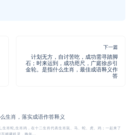
下一篇
计划无方，自讨苦吃，成功需寻踏脚
石；时来运到，成功咫尺，广庭徐步引
金轮。是指什么生肖，最佳成语释义作
答
么生肖，落实成语作答释义
,生肖蛇,生肖鸡，在十二生肖代表生肖鼠、马、蛇、虎、鸡；一起来了
百媚藏机灵，晚年...