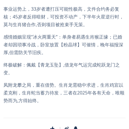
事业运势上，33岁者遭打压可能性极高，文件合约务必复
核；45岁者反得暗财，可投资不动产，下半年火星逆行时，
莫与生肖猪合作,否则项目被抢束手无策。
感情婚姻呈现“冰火两重天”：单身者易遇生肖猴正缘；已婚
者却因琐事冷战，卧室放置【粉晶球】可催情，晚年福报深
厚,但需防关节旧疾。
终极破解：佩戴【青龙玉坠】,借龙年气运完成蛇跃龙门之
变。
凤附龙攀之局，重在借势。生肖龙需稳中求进，生肖鸡宜以
柔克刚，生肖蛇当蓄力待发，三者在2025年各有天命，唯顺
势而为,方得始终。