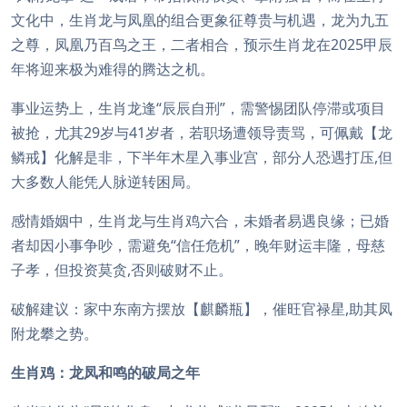
文化中，生肖龙与凤凰的组合更象征尊贵与机遇，龙为九五
之尊，凤凰乃百鸟之王，二者相合，预示生肖龙在2025甲辰
年将迎来极为难得的腾达之机。
事业运势上，生肖龙逢“辰辰自刑”，需警惕团队停滞或项目
被抢，尤其29岁与41岁者，若职场遭领导责骂，可佩戴【龙
鳞戒】化解是非，下半年木星入事业宫，部分人恐遇打压,但
大多数人能凭人脉逆转困局。
感情婚姻中，生肖龙与生肖鸡六合，未婚者易遇良缘；已婚
者却因小事争吵，需避免“信任危机”，晚年财运丰隆，母慈
子孝，但投资莫贪,否则破财不止。
破解建议：家中东南方摆放【麒麟瓶】，催旺官禄星,助其凤
附龙攀之势。
生肖鸡：龙凤和鸣的破局之年