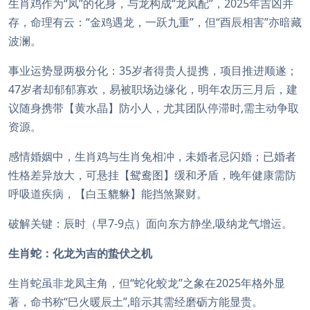
生肖鸡作为“凤”的化身，与龙构成“龙凤配”，2025年吉凶并
存，命理有云：“金鸡遇龙，一跃九重”，但“酉辰相害”亦暗藏
波澜。
事业运势显两极分化：35岁者得贵人提携，项目推进顺遂；
47岁者却郁郁寡欢，易被职场边缘化，明年农历三月后，建
议随身携带【黄水晶】防小人，尤其团队停滞时,需主动争取
资源。
感情婚姻中，生肖鸡与生肖兔相冲，未婚者忌闪婚；已婚者
性格差异放大，可悬挂【鸳鸯图】缓和矛盾，晚年健康需防
呼吸道疾病，【白玉貔貅】能挡煞聚财。
破解关键：辰时（早7-9点）面向东方静坐,吸纳龙气增运。
生肖蛇：化龙为吉的蛰伏之机
生肖蛇虽非龙凤主角，但“蛇化蛟龙”之象在2025年格外显
著，命书称“巳火暖辰土”,暗示其需经磨砺方能显贵。