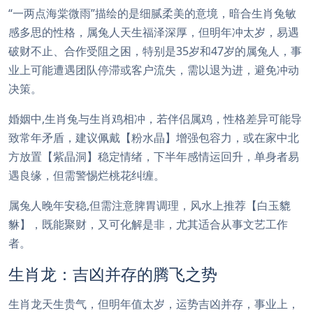
“一两点海棠微雨”描绘的是细腻柔美的意境，暗合生肖兔敏
感多思的性格，属兔人天生福泽深厚，但明年冲太岁，易遇
破财不止、合作受阻之困，特别是35岁和47岁的属兔人，事
业上可能遭遇团队停滞或客户流失，需以退为进，避免冲动
决策。
婚姻中,生肖兔与生肖鸡相冲，若伴侣属鸡，性格差异可能导
致常年矛盾，建议佩戴【粉水晶】增强包容力，或在家中北
方放置【紫晶洞】稳定情绪，下半年感情运回升，单身者易
遇良缘，但需警惕烂桃花纠缠。
属兔人晚年安稳,但需注意脾胃调理，风水上推荐【白玉貔
貅】，既能聚财，又可化解是非，尤其适合从事文艺工作
者。
生肖龙：吉凶并存的腾飞之势
生肖龙天生贵气，但明年值太岁，运势吉凶并存，事业上，