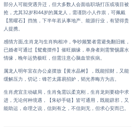
部分人可能突遇升迁，但大多数人会面临职场打压或项目被
抢，尤其32岁和44岁的属龙人，需谨防小人作祟，可佩戴
【黑曜石】挡煞，下半年若从事地产、能源行业，有望得贵
人提携。
感情方面,生肖龙与生肖狗相冲，争吵频繁者需避免翻旧账，
已婚者可通过【鸳鸯摆件】催旺姻缘，单身者则需警惕露水
情缘，晚年运势极旺，但需注意心脑血管疾病。
属龙人明年宜在办公桌摆放【黄水晶树】，既能招财，又能
缓解压力，切记：锋芒太露易招妒，韬光养晦方为吉。
生肖虎宜主动破局，生肖兔需以柔克刚，生肖龙则要稳中求
进，无论何种境遇，【朱砂手链】皆可通用，既能辟邪，又
能助运，命理之说，信则有之，不信则无，但求心安而已。