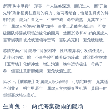
所谓“胸中甲兵”，形容一个人谋略深远、胆识过人，而“开路
先锋”则象征勇往直前的魄力，这两者结合，恰是生肖虎的鲜
明特质，虎为百兽之王，生来带威，命中藏煞，尤其在下半
年，属虎人将迎来“将星”加持，事业上若能主动出击，可突
破团队停滞或职场边缘化的困局，然而29岁和41岁的属虎人
需警惕项目被抢或遭领导责骂，需以柔克刚，避免硬碰硬。
感情方面,生肖虎与生肖猴相冲，性格差异易引发信任危机，
若伴侣为猴、蛇，小事争吵可能升级为冷战，建议卧室摆放
【五帝钱】化解冲煞，增进沟通，晚年运势极佳，母慈子
孝，但需注意肝胆健康，避免饮酒过度。
风水上,【麒麟瓶】对属虎人极为难得，可镇宅旺财，尤其适
合创业者，明年甲辰年，属虎人宜把握春季机遇，莫因一时
郁郁寡欢错失良机。
生肖兔：一两点海棠微雨的隐喻