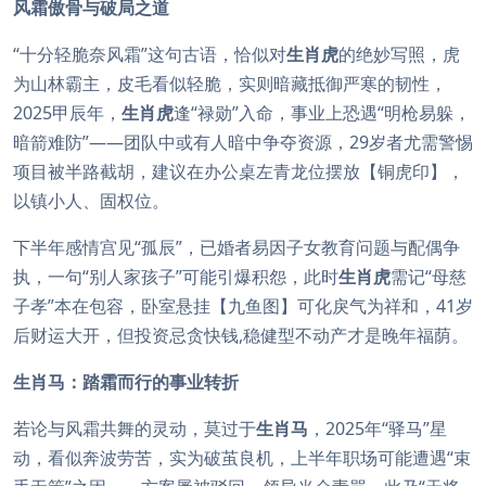
风霜傲骨与破局之道
“十分轻脆奈风霜”这句古语，恰似对
生肖虎
的绝妙写照，虎
为山林霸主，皮毛看似轻脆，实则暗藏抵御严寒的韧性，
2025甲辰年，
生肖虎
逢“禄勋”入命，事业上恐遇“明枪易躲，
暗箭难防”——团队中或有人暗中争夺资源，29岁者尤需警惕
项目被半路截胡，建议在办公桌左青龙位摆放【铜虎印】，
以镇小人、固权位。
下半年感情宫见“孤辰”，已婚者易因子女教育问题与配偶争
执，一句“别人家孩子”可能引爆积怨，此时
生肖虎
需记“母慈
子孝”本在包容，卧室悬挂【九鱼图】可化戾气为祥和，41岁
后财运大开，但投资忌贪快钱,稳健型不动产才是晚年福荫。
生肖马：踏霜而行的事业转折
若论与风霜共舞的灵动，莫过于
生肖马
，2025年“驿马”星
动，看似奔波劳苦，实为破茧良机，上半年职场可能遭遇“束