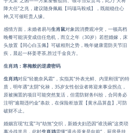
手无策”之困——方案屡被驳回、领导当众责骂，此乃“天将
降大任”之兆，建议随身佩戴【玛瑙马鞍戒】，既能稳住心
神,又可催旺贵人缘。
感情方面，未婚者易与
生肖鼠
对象因消费观冲突，一顿高档
晚餐可能演变成信任危机，而立之年（30岁）若想婚嫁，床
头放置【同心白玉佩】可破相刑之势，晚年健康需防关节旧
疾，晨起一杯姜枣茶,胜过千金良方。
生肖鸡：寒梅般的逆袭密码
生肖鸡
对应“轻脆奈风霜”，实指其“外表光鲜、内里刚强”的特
质，明年遇“太阴”化禄，35岁女性创业者将迎来事业拐点，
原被搁置的项目可能突然复活，但需防财务纠纷，合同务必
注明“逾期违约金”条款，在保险柜放置【黄水晶算盘】,可防
破财不止。
婚姻宫现“红鸾”与“劫煞”交织，新婚夫妇恐因“谁洗碗”这类琐
事冷战半月，此时
生肖鸡
需懂“退步原来是向前”，厨房悬挂