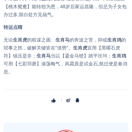
【桃木鸳鸯】能转怨为恩，48岁后家运昌隆，但忌为子女包
办过多,留白处方见福气。
转运点睛
无论
生肖虎
的权谋之困、
生肖马
的奔波之苦，抑或
生肖鸡
的
琐事之扰，破解关键皆在“借势”。
生肖虎
宜用【黑曜石虎
符】镇压是非；
生肖马
当以【鎏金马镫】踏平坎坷；
生肖鸡
可用【七彩羽磬】涤荡晦气，风霜原是试金石,熬过便是春消
息。