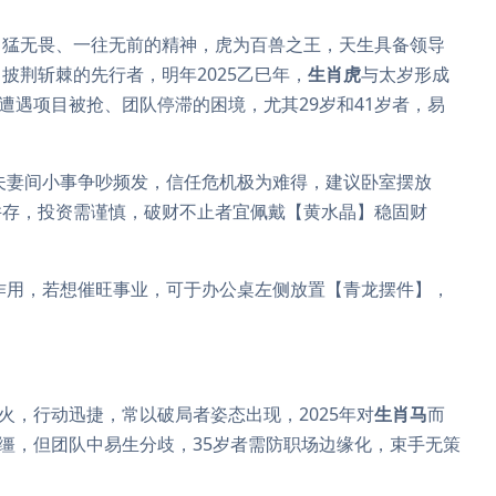
勇猛无畏、一往无前的精神，虎为百兽之王，天生具备领导
披荆斩棘的先行者，明年2025乙巳年，
生肖虎
与太岁形成
遭遇项目被抢、团队停滞的困境，尤其29岁和41岁者，易
夫妻间小事争吵频发，信任危机极为难得，建议卧室摆放
并存，投资需谨慎，破财不止者宜佩戴【黄水晶】稳固财
作用，若想催旺事业，可于办公桌左侧放置【青龙摆件】，
火，行动迅捷，常以破局者姿态出现，2025年对
生肖马
而
脱缰，但团队中易生分歧，35岁者需防职场边缘化，束手无策