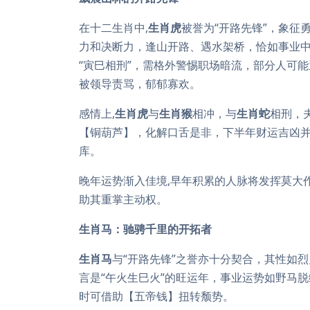
在十二生肖中,
生肖虎
被誉为“开路先锋”，象征
力和决断力，逢山开路、遇水架桥，恰如事业中
“寅巳相刑”，需格外警惕职场暗流，部分人可能
被领导责骂，郁郁寡欢。
感情上,
生肖虎
与
生肖猴
相冲，与
生肖蛇
相刑，
【铜葫芦】，化解口舌是非，下半年财运吉凶
库。
晚年运势渐入佳境,早年积累的人脉将发挥莫大
助其重掌主动权。
生肖马：驰骋千里的开拓者
生肖马
与“开路先锋”之誉亦十分契合，其性如烈
言是“午火生巳火”的旺运年，事业运势如野马
时可借助【五帝钱】扭转颓势。