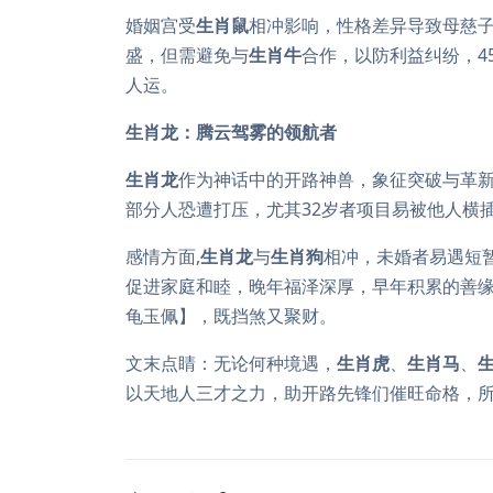
婚姻宫受
生肖鼠
相冲影响，性格差异导致母慈
盛，但需避免与
生肖牛
合作，以防利益纠纷，4
人运。
生肖龙：腾云驾雾的领航者
生肖龙
作为神话中的开路神兽，象征突破与革新
部分人恐遭打压，尤其32岁者项目易被他人横
感情方面,
生肖龙
与
生肖狗
相冲，未婚者易遇短
促进家庭和睦，晚年福泽深厚，早年积累的善
龟玉佩】，既挡煞又聚财。
文末点睛：无论何种境遇，
生肖虎
、
生肖马
、
以天地人三才之力，助开路先锋们催旺命格，