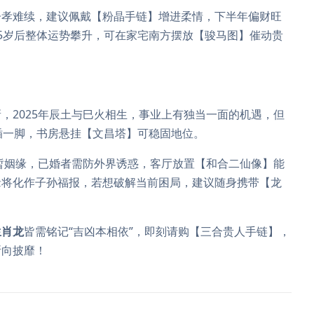
子孝难续，建议佩戴【粉晶手链】增进柔情，下半年偏财旺
5岁后整体运势攀升，可在家宅南方摆放【骏马图】催动贵
，2025年辰土与巳火相生，事业上有独当一面的机遇，但
插一脚，书房悬挂【文昌塔】可稳固地位。
暂姻缘，已婚者需防外界诱惑，客厅放置【和合二仙像】能
缘将化作子孙福报，若想破解当前困局，建议随身携带【龙
生肖龙
皆需铭记“吉凶本相依”，即刻请购【三合贵人手链】，
所向披靡！