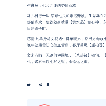
生肖马
：七尺之躯的劳碌命格
马儿日行千里,昂藏七尺却难逃奔波。
生肖马
在
郁郁寡欢，建议随身携带【黄水晶】稳心神，
日需避子时。
感情上,单身马女易遇
生肖羊
暖男，然男方母族
晚年健康需防心脑血管病，客厅常燃【崖柏香
文末点睛：无论何种困境，【八卦镜】镇宅、【红
机，诸君当以七尺之躯，承命运之重。