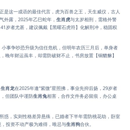
正是这一成语的最佳代言，虎为百兽之王，天生威仪，古人
气外露，2025年乙巳蛇年，
生肖虎
与太岁相刑，需格外警
41岁者尤甚，建议佩戴【黑曜石虎符】化解刑冲，稳固权
，小事争吵恐升级为信任危机，但明年农历三月后，单身者
显，晚年财运虽丰，却需防破财不止，书房放置【铜貔貅】
。
生肖龙
在2025年逢“紫微”星照拂，事业先抑后扬，29岁者
力，但团队中谨防
生肖兔
相害，合作文件务必留痕，办公桌
所惑，实则性格差异悬殊，已婚者下半年需防桃花劫，卧室
境，投资不动产极为难得，唯忌与
生肖狗
合伙。