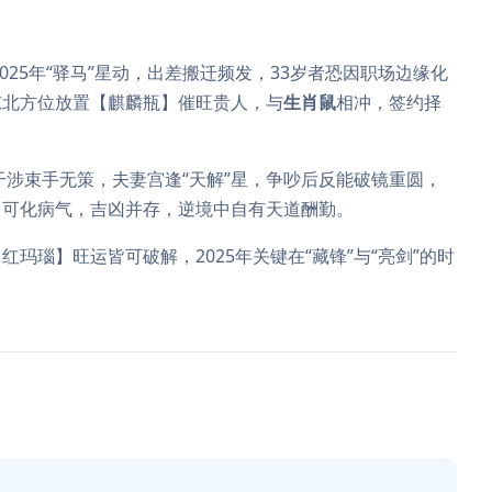
2025年“驿马”星动，出差搬迁频发，33岁者恐因职场边缘化
东北方位放置【麒麟瓶】催旺贵人，与
生肖鼠
相冲，签约择
干涉束手无策，夫妻宫逢“天解”星，争吵后反能破镜重圆，
】可化病气，吉凶并存，逆境中自有天道酬勤。
玛瑙】旺运皆可破解，2025年关键在“藏锋”与“亮剑”的时