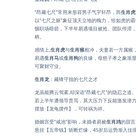
“昂藏七尺”常用来形容男子气宇轩昂，而
生肖虎
以“七尺之躯”象征顶天立地的魄力，恰如虎的霸
惕职场暗箭，下半年易遇项目被抢、团队停滞，
柄。
感情上,
生肖虎
与
生肖猴
相冲，夫妻若一方属猴
易遇
生肖马
或
生肖狗
的良缘，母慈子孝之象渐
可聚财守业。
生肖龙
：藏锋守拙的七尺之才
龙虽能腾云驾雾,却深谙“昂藏七尺”的隐忍之道
若上半年遭领导责骂，莫大压力下反能激发潜
摆放【龙龟摆件】，可转祸为祥。
婚姻宫受“咸池”影响，未婚者易被
生肖鸡
的甜言
悬挂【五帝钱】斩断烂缘，45岁后运势渐入佳