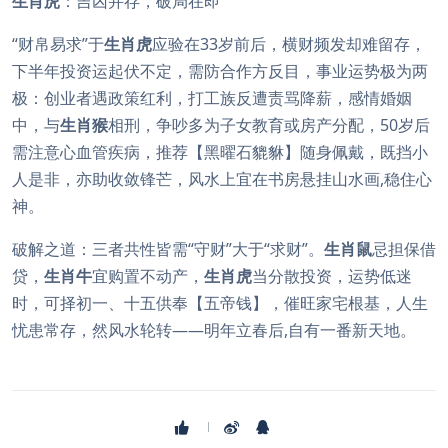
生肖虎
：吉凶并存，破局在即
“财帛易求”于
生肖虎
应验在33岁前后，横财频发却难留存，
下半年投资运起伏不定，需防合作方反目，事业运势极为两
极：创业者遇政策红利，打工族反遭责骂降薪，感情婚姻
中，与
生肖猴
相刑，争吵多为子女教育或房产分配，50岁后
需注意心血管疾病，推荐【黑曜石貔貅】随身佩戴，既挡小
人是非，亦助收敛锋芒，风水上宜在书房悬挂山水画,稳住心
神。
破解之道：三者共性皆需“守财”大于“求财”。
生肖鼠
忌担保借
贷，
生肖牛
宜购置不动产，
生肖虎
当分散投资，运势低迷
时，可择初一、十五供奉【五帝钱】，催旺家宅根基，人生
忧患常存，然风水轮转——明年立春后,自有一番新天地。