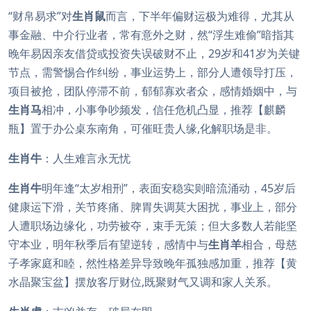
“财帛易求”对
生肖鼠
而言，下半年偏财运极为难得，尤其从
事金融、中介行业者，常有意外之财，然“浮生难偷”暗指其
晚年易因亲友借贷或投资失误破财不止，29岁和41岁为关键
节点，需警惕合作纠纷，事业运势上，部分人遭领导打压，
项目被抢，团队停滞不前，郁郁寡欢者众，感情婚姻中，与
生肖马
相冲，小事争吵频发，信任危机凸显，推荐【麒麟
瓶】置于办公桌东南角，可催旺贵人缘,化解职场是非。
生肖牛
：人生难言永无忧
生肖牛
明年逢“太岁相刑”，表面安稳实则暗流涌动，45岁后
健康运下滑，关节疼痛、脾胃失调莫大困扰，事业上，部分
人遭职场边缘化，功劳被夺，束手无策；但大多数人若能坚
守本业，明年秋季后有望逆转，感情中与
生肖羊
相合，母慈
子孝家庭和睦，然性格差异导致晚年孤独感加重，推荐【黄
水晶聚宝盆】摆放客厅财位,既聚财气又调和家人关系。