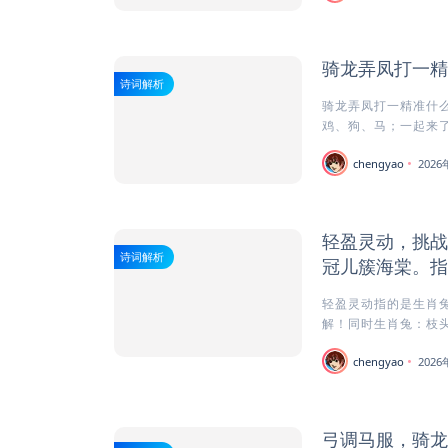
骑龙弄凤打一精
诗词解析
骑龙弄凤打一精准什么
鸡、狗、马；一起来了
chengyao
202
轻盈灵动，挑战
诗词解析
冠儿簇海棠。指
轻盈灵动指的是生肖兔
解！同时生肖兔：枝头娇
chengyao
202
弓调马服，骑龙