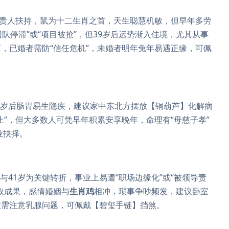
贵人扶持，鼠为十二生肖之首，天生聪慧机敏，但早年多劳
团队停滞”或“项目被抢”，但39岁后运势渐入佳境，尤其从事
，已婚者需防“信任危机”，未婚者明年兔年易遇正缘，可佩
53岁后肠胃易生隐疾，建议家中东北方摆放【铜葫芦】化解病
止”，但大多数人可凭早年积累安享晚年，命理有“母慈子孝”
业抉择。
岁与41岁为关键转折，事业上易遭“职场边缘化”或“被领导责
取成果，感情婚姻与
生肖鸡
相冲，琐事争吵频发，建议卧室
性需注意乳腺问题，可佩戴【碧玺手链】挡煞。