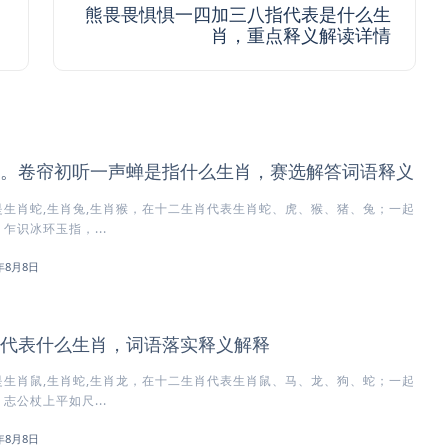
熊畏畏惧惧一四加三八指代表是什么生
肖，重点释义解读详情
。卷帘初听一声蝉是指什么生肖，赛选解答词语释义
生肖蛇,生肖兔,生肖猴，在十二生肖代表生肖蛇、虎、猴、猪、兔；一起
乍识冰环玉指，...
6年8月8日
代表什么生肖，词语落实释义解释
生肖鼠,生肖蛇,生肖龙，在十二生肖代表生肖鼠、马、龙、狗、蛇；一起
志公杖上平如尺...
6年8月8日