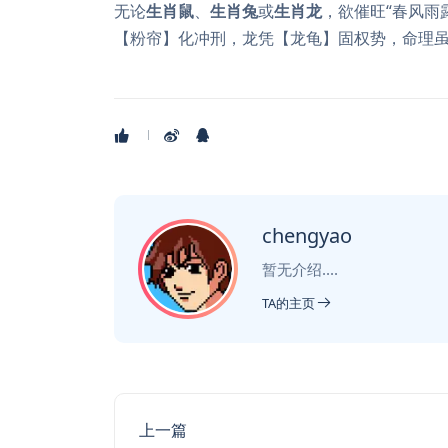
无论
生肖鼠
、
生肖兔
或
生肖龙
，欲催旺“春风雨
【粉帘】化冲刑，龙凭【龙龟】固权势，命理虽
chengyao
暂无介绍....
TA的主页
上一篇