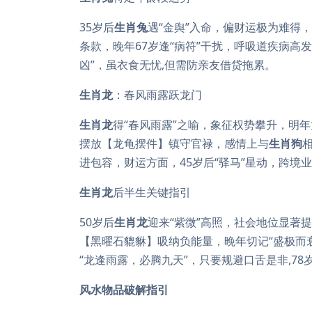
35岁后
生肖兔
遇“金舆”入命，偏财运极为难得
条款，晚年67岁逢“病符”干扰，呼吸道疾病高
凶”，虽衣食无忧,但需防亲友借贷拖累。
生肖龙
：春风雨露跃龙门
生肖龙
得“春风雨露”之喻，象征权势攀升，明年
摆放【龙龟摆件】镇守官禄，感情上与
生肖狗
进包容，财运方面，45岁后“驿马”星动，跨境
生肖龙
后半生关键指引
50岁后
生肖龙
迎来“紫微”高照，社会地位显著
【黑曜石貔貅】吸纳负能量，晚年切记“盛极而
“龙逢雨露，必腾九天”，只要规避口舌是非,7
风水物品破解指引