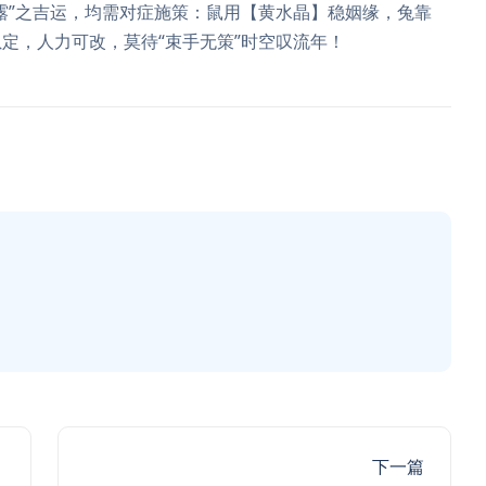
露”之吉运，均需对症施策：鼠用【黄水晶】稳姻缘，兔靠
定，人力可改，莫待“束手无策”时空叹流年！
下一篇