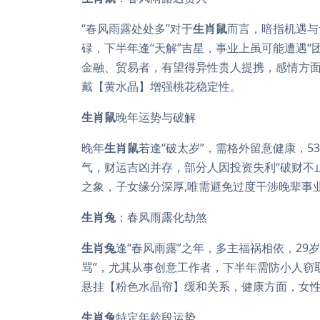
“春风雨露处处多”对于
生肖鼠
而言，暗指机遇与
碌，下半年逢“天解”吉星，事业上虽可能遭遇“
金融、贸易者，有望得异性贵人提携，感情方面
戴【黄水晶】增强桃花稳定性。
生肖鼠
晚年运势与破解
晚年
生肖鼠
若逢“破太岁”，需格外留意健康，
气，财运吉凶并存，部分人因投资失利“破财不
之象，子女缘分深厚,唯需避免过度干涉晚辈事
生肖兔
：春风雨露化劫煞
生肖兔
逢“春风雨露”之年，多主福祸相依，29
骂”，尤其从事创意工作者，下半年需防小人窃
悬挂【粉色水晶帘】缓和关系，健康方面，女
生肖兔
特定年龄段运势