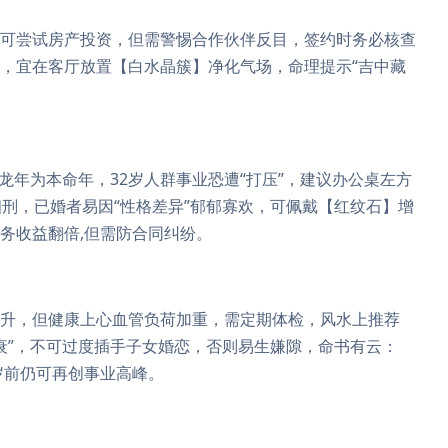
，可尝试房产投资，但需警惕合作伙伴反目，签约时务必核查
发，宜在客厅放置【白水晶簇】净化气场，命理提示“吉中藏
龙年为本命年，32岁人群事业恐遭“打压”，建议办公桌左方
相刑，已婚者易因“性格差异”郁郁寡欢，可佩戴【红纹石】增
业务收益翻倍,但需防合同纠纷。
提升，但健康上心血管负荷加重，需定期体检，风水上推荐
衰”，不可过度插手子女婚恋，否则易生嫌隙，命书有云：
8岁前仍可再创事业高峰。