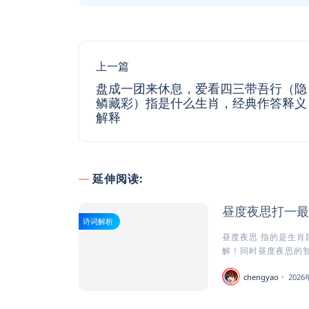
上一篇
盘成一团来休息，爱看四三带吾行（隐
鳞藏彩）指是什么生肖，经典作答释义
解释
延伸阅读:
昼度夜思打一最
诗词解析
昼度夜思 指的是生肖
解！同时昼度夜思的智慧
chengyao
202