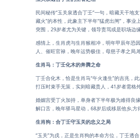
民间秘传“玉关泉透合丁壬”一句，暗藏天干地
藏火”的本性，此象主下半年“猛虎出闸”，事
突围，29岁者尤为关键，领导责骂或是职场边缘
感情上，生肖虎与生肖猴相冲，明年甲辰年恐
人、催旺官禄，晚年运势极佳，母慈子孝之局,
生肖马：丁壬化木的奔腾之命
丁壬合化木，恰是生肖马“午火逢生”的吉兆，
打压时束手无策，实则暗藏贵人，41岁者需格
婚姻宫受丁火加持，单身者下半年极为难得良
解口舌，晚年驿马星动，68岁后或移居他乡,方
生肖狗：合丁壬守玉关的忠义之局
“玉关”为戌，正是生肖狗的本命方位，丁壬透合