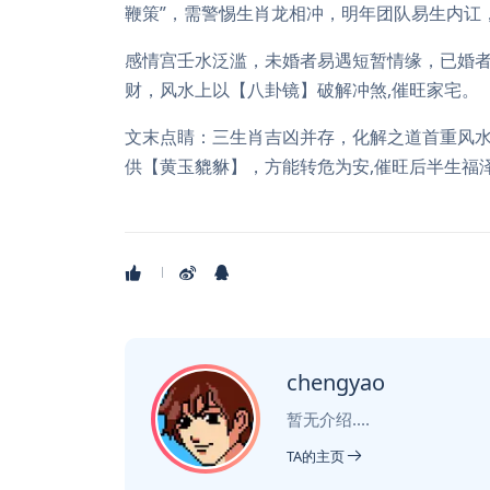
鞭策”，需警惕生肖龙相冲，明年团队易生内讧
感情宫壬水泛滥，未婚者易遇短暂情缘，已婚者
财，风水上以【八卦镜】破解冲煞,催旺家宅。
文末点睛：三生肖吉凶并存，化解之道首重风
供【黄玉貔貅】，方能转危为安,催旺后半生福
chengyao
暂无介绍....
TA的主页