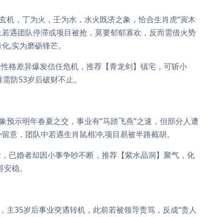
支玄机，丁为火，壬为水，水火既济之象，恰合生肖虎“寅木
业上若遇团队停滞或项目被抢，莫要郁郁寡欢，反而需借火势
化,实为磨砺锋芒。
因性格差异爆发信任危机，推荐【青龙剑】镇宅，可斩小
唯需防53岁后破财不止。
此象预示明年春夏之交，事业有“马踏飞燕”之速，但部分人遭
外留意，团队中若遇生肖鼠相冲,项目易被半路截胡。
缘，已婚者却因小事争吵不断，推荐【紫水晶洞】聚气，化
得安稳。
，主35岁后事业突遇转机，此前若被领导责骂，反成“贵人