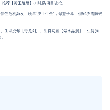
，推荐【黄玉貔貅】护财,防项目被抢。
信任危机频发，晚年“戌土生金”，母慈子孝，但54岁需防破
水。生肖虎佩【青龙剑】、生肖马置【紫水晶洞】、生肖狗
泽。