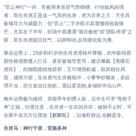
“官止神行”一词，常被用来形容气势磅礴、行动如风的强
者，而生肖虎正是这一气质的化身，虎为百兽之王，天生具
备领导力与威慑力，但“官止”二字亦暗示其需懂得收敛锋
芒，尤其在下半年，职场中易遭遇“项目被抢”或“团队停滞”之
困，若生肖虎能沉住气，以静制动,反而能化险为夷。
事业运势上，29岁和41岁的生肖虎需格外警惕，此年龄段易
因性格强势遭人打压，甚至被领导责骂，建议佩戴【黑曜石
虎符】，此物既能镇煞辟邪，又可增强权威，助其稳住局
面，感情方面，生肖虎与生肖猴相冲，小事争吵频发，若处
理不当，恐引发信任危机，需以柔克刚,多倾听伴侣心声。
晚年运势极为难得，若能早年积攒人脉，后半生可享“母慈子
孝”之福，但需注意，生肖虎一生吉凶并存，破财不止时，可
在家中东北方位摆放【麒麟瓶】，以催旺财运,化解是非。
生肖马：神行千里，官路多舛