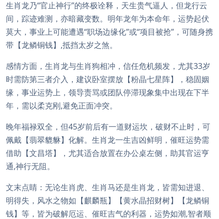
生肖龙乃“官止神行”的终极诠释，天生贵气逼人，但龙行云
间，踪迹难测，亦暗藏变数。明年龙年为本命年，运势起伏
莫大，事业上可能遭遇“职场边缘化”或“项目被抢”，可随身携
带【龙鳞铜钱】,抵挡太岁之煞。
感情方面，生肖龙与生肖狗相冲，信任危机频发，尤其33岁
时需防第三者介入，建议卧室摆放【粉晶七星阵】，稳固姻
缘，事业运势上，领导责骂或团队停滞现象集中出现在下半
年，需以柔克刚,避免正面冲突。
晚年福禄双全，但45岁前后有一道财运坎，破财不止时，可
佩戴【翡翠貔貅】化解。生肖龙一生吉凶鲜明，催旺运势需
借助【文昌塔】，尤其适合放置在办公桌左侧，助其官运亨
通,神行无阻。
文末点睛：无论生肖虎、生肖马还是生肖龙，皆需知进退、
明得失，风水之物如【麒麟瓶】【黄水晶招财树】【龙鳞铜
钱】等，皆为破解厄运、催旺吉气的利器，运势如潮,智者顺