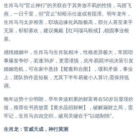
生肖马与“官止神行”的关联在于其奔放不羁的性情，马踏飞
燕，一日千里，但“官止”却暗示仕途或有阻滞。明年龙年，
生肖马与太岁相害，职场边缘化风险极高，部分人甚至束手
无策，郁郁寡欢，建议佩戴【红玛瑙马鞍戒】,稳固事业根
基。
感情婚姻中，生肖马与生肖鼠相冲，性格差异极大，常因琐
事爆发争吵，若逢36岁，更需谨慎，此年易因冲动决策引发
婚姻危机，可在家中悬挂【鸳鸯和合图】，缓和矛盾，事业
上，团队协作是短板，尤其下半年易被小人算计,需保持低
调。
晚年运势十分明朗，早年奔波积累的财富将在50岁后显现价
值，推荐在书房放置【黄水晶招财树】，破解漏财之局，需
牢记，生肖马吉凶交织，破局关键在于“以稳制快”。
生肖龙：官威天成，神行莫测