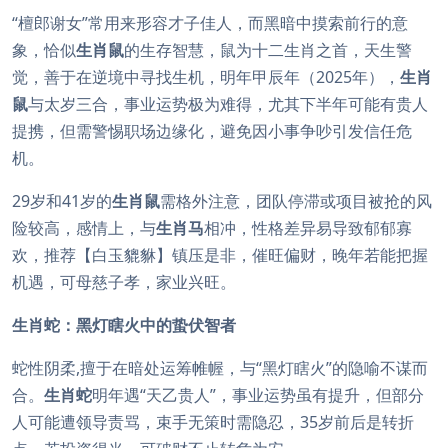
“檀郎谢女”常用来形容才子佳人，而黑暗中摸索前行的意
象，恰似
生肖鼠
的生存智慧，鼠为十二生肖之首，天生警
觉，善于在逆境中寻找生机，明年甲辰年（2025年），
生肖
鼠
与太岁三合，事业运势极为难得，尤其下半年可能有贵人
提携，但需警惕职场边缘化，避免因小事争吵引发信任危
机。
29岁和41岁的
生肖鼠
需格外注意，团队停滞或项目被抢的风
险较高，感情上，与
生肖马
相冲，性格差异易导致郁郁寡
欢，推荐【白玉貔貅】镇压是非，催旺偏财，晚年若能把握
机遇，可母慈子孝，家业兴旺。
生肖蛇：黑灯瞎火中的蛰伏智者
蛇性阴柔,擅于在暗处运筹帷幄，与“黑灯瞎火”的隐喻不谋而
合。
生肖蛇
明年遇“天乙贵人”，事业运势虽有提升，但部分
人可能遭领导责骂，束手无策时需隐忍，35岁前后是转折