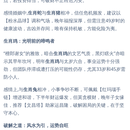
点，若投资得当，可破财不止转危为安。
感情婚姻中,
生肖蛇
与
生肖猪
相冲，信任危机频发，建议以
【粉水晶球】调和气场，晚年福报深厚，但需注意49岁时的
健康波动，吉凶并存间，唯有保持机敏，方能化险为夷。
生肖鸡：光明前的啼鸣者
“檀郎谢女”的雅致，暗合
生肖鸡
的文艺气质，黑灯瞎火”亦暗
示其早年坎坷，明年
生肖鸡
与太岁六合，事业运势十分强
劲，但团队停滞或遭打压的可能性仍存，尤其33岁和45岁需
防小人。
感情上,与
生肖兔
相冲，小事争吵不断，可佩戴【红玛瑙手
链】增进和谐，下半年财运爆发，但莫贪横财，晚年子女缘
佳，推荐【文昌塔】助家运昌隆，破解困局的关键，在于坚
守本心。
破解之道：风水为引，运势自旺