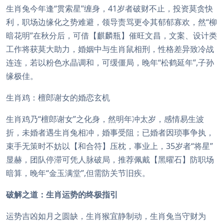
生肖兔今年逢“贯索星”缠身，41岁者破财不止，投资莫贪快
利，职场边缘化之势难避，领导责骂更令其郁郁寡欢，然“柳
暗花明”在秋分后，可借【麒麟瓶】催旺文昌，文案、设计类
工作将获莫大助力，婚姻中与生肖鼠相刑，性格差异致冷战
连连，若以粉色水晶调和，可缓僵局，晚年“松鹤延年”,子孙
缘极佳。
生肖鸡：檀郎谢女的婚恋玄机
生肖鸡乃“檀郎谢女”之化身，然明年冲太岁，感情易生波
折，未婚者遇生肖兔相冲，婚事受阻；已婚者因琐事争执，
束手无策时不妨以【和合符】压枕，事业上，35岁者“将星”
显赫，团队停滞可凭人脉破局，推荐佩戴【黑曜石】防职场
暗算，晚年“金玉满堂”,但需防关节旧疾。
破解之道：生肖运势的终极指引
运势吉凶如月之圆缺，生肖猴宜静制动，生肖兔当守财为