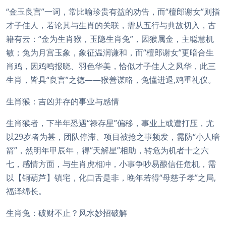
“金玉良言”一词，常比喻珍贵有益的劝告，而“檀郎谢女”则指
才子佳人，若论其与生肖的关联，需从五行与典故切入，古
籍有云：“金为生肖猴，玉隐生肖兔”，因猴属金，主聪慧机
敏；兔为月宫玉象，象征温润谦和，而“檀郎谢女”更暗合生
肖鸡，因鸡鸣报晓、羽色华美，恰似才子佳人之风华，此三
生肖，皆具“良言”之德——猴善谋略，兔懂进退,鸡重礼仪。
生肖猴：吉凶并存的事业与感情
生肖猴者，下半年恐遇“禄存星”偏移，事业上或遭打压，尤
以29岁者为甚，团队停滞、项目被抢之事频发，需防“小人暗
箭”，然明年甲辰年，得“天解星”相助，转危为机者十之六
七，感情方面，与生肖虎相冲，小事争吵易酿信任危机，需
以【铜葫芦】镇宅，化口舌是非，晚年若得“母慈子孝”之局,
福泽绵长。
生肖兔：破财不止？风水妙招破解