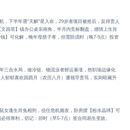
机，下半年遇“天解”星入命，29岁者项目被抢后，反得贵人
【文昌塔】镇办公桌东南角，半月内竞标翻盘，感情上生肖
钱】可化解，晚年母慈子孝，但需防戌时（晚7-9点）投资
辰年三合水局，做冷链、物流业者财运暴涨，然职场边缘化
分人郁郁寡欢因酉月（农历八月）遭领导责骂，实则暗藏升
肖鼠女逢生肖兔相刑，信任危机频发，卧房摆【粉水晶球】可
必得厚利，切记：卯时（早5-7点）签合同易生变故。