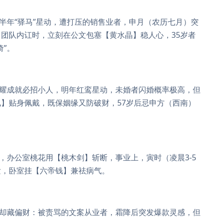
下半年“驿马”星动，遭打压的销售业者，申月（农历七月）突
团队内讧时，立刻在公文包塞【黄水晶】稳人心，35岁者
”。
）炫耀成就必招小人，明年红鸾星动，未婚者闪婚概率极高，但
】贴身佩戴，既保姻缘又防破财，57岁后忌申方（西南）
，办公室桃花用【桃木剑】斩断，事业上，寅时（凌晨3-5
发，卧室挂【六帝钱】兼祛病气。
冲却藏偏财：被责骂的文案从业者，霜降后突发爆款灵感，但