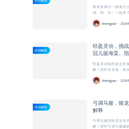
诗词解析
骑龙弄凤打一精准什么
鸡、狗、马；一起来了
chengyao
202
轻盈灵动，挑战
诗词解析
冠儿簇海棠。指
轻盈灵动指的是生肖兔
解！同时生肖兔：枝头娇
chengyao
202
弓调马服，骑龙
诗词解析
解释
弓调马服指的是生肖鸡
解！同时弓调马服藏机