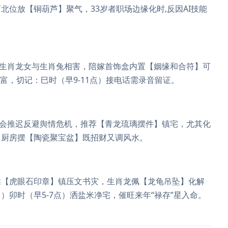
位放【铜葫芦】聚气，33岁者职场边缘化时,反因AI技能
。生肖龙女与生肖兔相害，陪嫁首饰盒内置【姻缘和合符】可
暴富，切记：巳时（早9-11点）接电话需录音留证。
布会推迟反避舆情危机，推荐【青龙琉璃摆件】镇宅，尤其化
弱，厨房摆【陶瓷聚宝盆】既招财又调风水。
靠【虎眼石印章】镇压文书灾，生肖龙佩【龙龟吊坠】化解
卯时（早5-7点）洒盐米净宅，催旺来年“禄存”星入命。