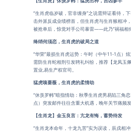
【生肖虎】休羡罗帏：猛虎出柙，吉凶参半
“生肖虎临岁破，官非缠身”之说需辩证看待，
击外派反成业绩榜首，但生肖虎与生肖猴相冲，
被抢单后，惊觉对手公司暴雷——此乃“祸福相倚
绛绡何须恋，生肖虎的破局之道
“华荣”最损生肖虎运势：午时（中午11-1点
需防生肖蛇相刑引发聘礼纠纷，推荐【龙凤玉佩
置业,易生产权官司。
猛虎嗅蔷薇，生肖虎的柔情劫
“休羡罗帏”暗指情劫：秋季生肖虎男易陷三角恋
点）突发邮件往往含重大机遇，晚年关节痛频
【生肖龙】金玉良言：亢龙有悔，蓄势待发
“生肖龙本命年，十龙九苦”实为误读，辰戌相