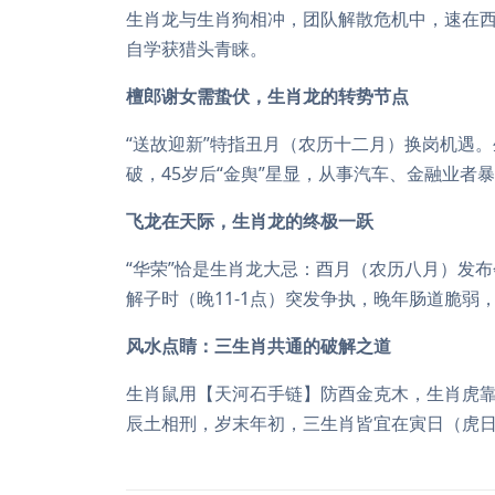
生肖龙与生肖狗相冲，团队解散危机中，速在西北
自学获猎头青睐。
檀郎谢女需蛰伏，生肖龙的转势节点
“送故迎新”特指丑月（农历十二月）换岗机遇
破，45岁后“金舆”星显，从事汽车、金融业者
飞龙在天际，生肖龙的终极一跃
“华荣”恰是生肖龙大忌：酉月（农历八月）发
解子时（晚11-1点）突发争执，晚年肠道脆
风水点睛：三生肖共通的破解之道
生肖鼠用【天河石手链】防酉金克木，生肖虎
辰土相刑，岁末年初，三生肖皆宜在寅日（虎日）