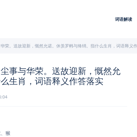
词语解读
与华荣。送故迎新，慨然允诺。休羡罗帏与绛绡。指什么生肖，词语释义
迷尘事与华荣。送故迎新，慨然允
什么生肖，词语释义作答落实
6:04
虎、猴