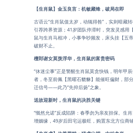
【生肖鼠】金玉良言：机敏藏锋，破局在即
古语云“生肖鼠值太岁，动辄得咎”，实则暗藏转
引荐跨界资源；41岁团队停滞时，突发灵感用
鼠与生肖马相冲，小事争吵频发，床头挂【五帝
破财不止。
檀郎谢女莫羡浮华，生肖鼠的富贵密码
“休迷尘事”正是警醒生肖鼠莫贪快钱，明年甲
者，冬至前佩【黑曜石貔貅】能催旺偏财，部
迁信号——此乃“先抑后扬”之象。
送故迎新时，生肖鼠的决胜关键
“慨然允诺”反成陷阱：春季勿为亲友担保。生
增姻缘，49岁后田宅运极旺，购置东北方位商铺