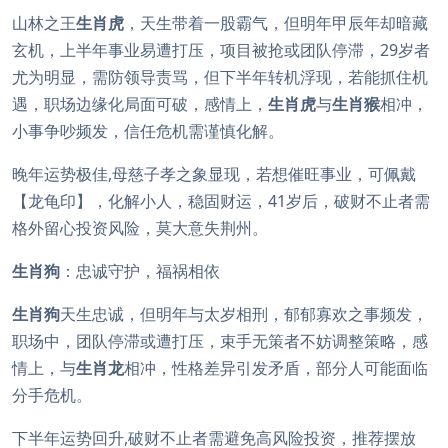
山林之王
生肖虎
，天生带着一股霸气，但明年甲辰年却暗藏
玄机，上半年事业易遭打压，项目被抢或团队停滞，29岁者
尤为明显，需防领导责骂，但下半年转机浮现，若能抓住机
遇，职场边缘化局面可破，感情上，
生肖虎
与
生肖猴
相冲，
小事争吵频发，信任危机需谨慎化解。
晚年运势极佳,母慈子孝之象显现，若想催旺事业，可佩戴
【龙龟印】，化解小人，稳固财运，41岁后，破财不止者需
格外留心投资风险，莫大意失荆州。
生肖狗
：忠诚守护，福祸相依
生肖狗
天生忠诚，但明年与太岁相刑，郁郁寡欢之事频发，
职场中，团队停滞或遭打压，束手无策者不妨调整策略，感
情上，与
生肖龙
相冲，性格差异引发矛盾，部分人可能面临
分手危机。
下半年运势回升,破财不止者需避免高风险投资，推荐摆放