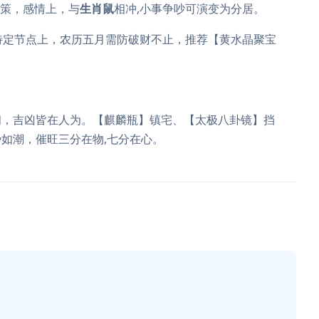
无策，感情上，与
生肖鼠
相冲,小事争吵可演变为分居。
特定节点上，农历五月需防破财不止，推荐【黄水晶聚宝
韧，吉凶皆在人为。【麒麟瓶】镇宅、【太极八卦镜】挡
如潮，催旺三分在物,七分在心。