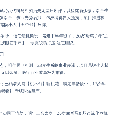
赋乃汉代司马相如为失宠皇后所作，以猛虎喻孤傲，暗合
生
岁暗合，事业先扬后抑：29岁者得贵人提携，项目推进极
，需防小人【五帝钱】压阵。
争吵，信任危机频发，若逢下半年诞子，反成“母慈子孝”之
【虎眼石手串】，专克职场打压,催旺胆识。
相刑
之态，明年辰巳相刑，33岁
生肖蛇
事业停滞，项目易被他人横
，尤以金融、医疗行业破局极为难得。
；已婚者则需【桃木剑】斩桃花，特定年龄段中，17岁学
石貔貅】,专破财运阻滞。
方”却困于情劫，明年三合太岁，26岁
生肖马
职场边缘化危机