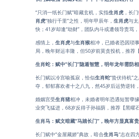
“只消一纸长门赋”暗藏玄机，实指
生肖虎
，长门
肖虎
“独行千里”之性，明年甲辰年，
生肖虎
与太
快；41岁却逢“劫财”，团队内斗或遭领导责骂
感情上，
生肖虎
与
生肖猴
相冲，已婚者恐因琐事
局，晚年财运丰隆，但50岁前莫贪投机，推荐
生肖蛇：赋中“长门”隐遁智慧，明年龙年需防
长门赋以冷宫喻孤寂，恰似
生肖蛇
“蛰伏待机”
夺，郁郁寡欢者十之八九，然45岁后运势逆转
婚姻宫受
生肖猪
相冲，未婚者明年恐遇短暂孽缘
业突飞猛进，68岁反得子孙福荫，推荐【黑曜
生肖马：赋文暗藏“马踏长门”，晚年方显真富贵
长门赋中“金屋藏娇”典故，暗合
生肖马
“志在四