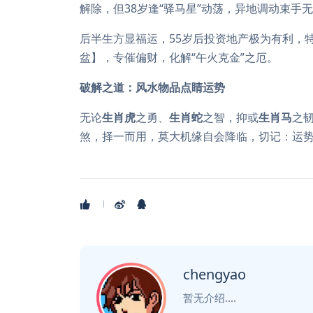
解除，但38岁逢“驿马星”动荡，异地调动束手
后半生方显福运，55岁后投资地产极为有利，
盆】，专催偏财，化解“午火克金”之厄。
破解之道：风水物品点睛运势
无论
生肖虎
之勇、
生肖蛇
之智，抑或
生肖马
之
煞，择一而用，莫大机缘自会降临，切记：运势
chengyao
暂无介绍....